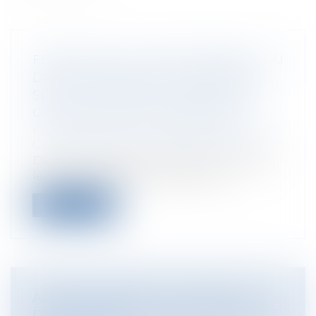
FERMETURE D'UN ÉTABLISSEMENT OU
D'UN SERVICE SOCIAL OU MÉDICO-
SOCIAL : COMMENT ORGANISER LES
CONSÉQUENCES FINANCIÈRES ?
Collectivités
/
Finances locales
/
Fiscalité/
Gestion de fait/ Chambre des Comptes
Dans un arrêt du 26 mars 2018, n° 404819,
le Conseil d'Etat précise le déroul...
Lire la suite
AGENT IMMOBILIER : OBLIGATION
D’INFORMATION SUR LES RISQUES DE