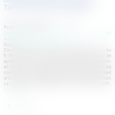
Tarn-et-Garonne et Cayzeele
Auteur : SCP FORTUNET & Associés
Publié le :
03/05/2018
Collectivités
/
Contentieux
/
Tribunal
administratif/ Procédure administrative
Source :
www.eurojuris.fr
Dans la décision Val d’Europe Agglomération du
9 février 2018, le Conseil d’Etat fait œuvre de
synthèse en conjuguant les jurisprudences Tarn-
et-Garonne et Cayzeele, précisant à nouveau les
contours du recours du tiers au contrat. Conseil
d’Etat 9 février 2018 Val d’Europe Agglomération
Le contexte jurisprudentiel Bien qu’il soit diff...
Lire la suite