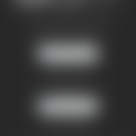
CABINET RUEIL-MALMAISON
121, avenue Paul Doumer
92500 RUEIL-MALMAISON
NOUS LOCALISER
CABINET PARIS
52, boulevard Emile Augier
75116 PARIS
NOUS LOCALISER
Pour nous contacter :
Tél :
01 41 91 76 76