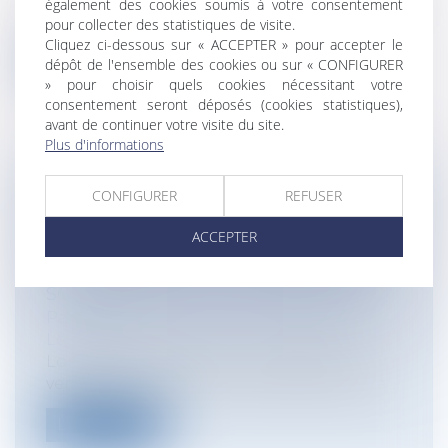
également des cookies soumis à votre consentement
au sein d'une entreprise ne...
pour collecter des statistiques de visite.
Cliquez ci-dessous sur « ACCEPTER » pour accepter le
Lire la suite
dépôt de l'ensemble des cookies ou sur « CONFIGURER
» pour choisir quels cookies nécessitant votre
consentement seront déposés (cookies statistiques),
avant de continuer votre visite du site.
Plus d'informations
UN SYSTÈME DE CHAUFFAGE
CONFIGURER
REFUSER
DÉFAILLANT PEUT-IL ENGAGER LA
ACCEPTER
RESPONSABILITÉ DU VENDEUR SUR
LE FONDEMENT DU MANQUEMENT À
SON OBLIGATION DE DÉLIVRANCE ?
Particuliers
/
Patrimoine
/
Immobilier /
Logement
Lors d'une transaction immobilière, le
vendeur est soumis à un certain nombre...
Lire la suite