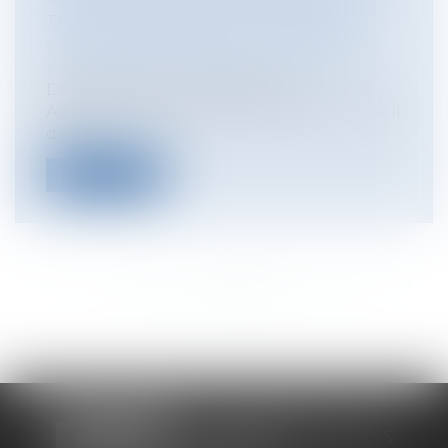
TARN-ET-GARONNE ET CAYZEELE
Collectivités
/
Contentieux
/
Tribunal
administratif/ Procédure administrative
Dans la décision Val d’Europe
Agglomération du 9 février 2018, le Conseil
d’E...
Lire la suite
<<
<
...
308
309
310
311
312
313
314
...
>
>>