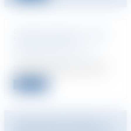
DONNÉES PERSONNELLES : VOTRE
ENTREPRISE RESPECTE T-ELLE LES
OBLIGATIONS DU RGPD ?
Entreprises
/
Gestion de l'entreprise
/
Gestion des risques et sécurité
Le Règlement Général sur la Protection
des Données (RGPD) vise à renforcer l’...
Lire la suite
CONTESTATION DES CONTRATS :
COEXISTENCE DES JURISPRUDENCES