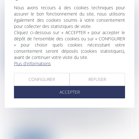
Nous avons recours à des cookies techniques pour
assurer le bon fonctionnement du site, nous utilisons
L'ENTRETIEN PRÉALABLE
également des cookies soumis à votre consentement
pour collecter des statistiques de visite.
Entreprises
/
Ressources humaines
/
Cliquez ci-dessous sur « ACCEPTER » pour accepter le
Discipline et licenciement
dépôt de l'ensemble des cookies ou sur « CONFIGURER
A quel moment doit-il se tenir ?De
» pour choisir quels cookies nécessitant votre
préférence, cet entretien doit se tenir au...
consentement seront déposés (cookies statistiques),
avant de continuer votre visite du site.
Lire la suite
Plus d'informations
CONFIGURER
REFUSER
ACCEPTER
LA CONTESTATION DE LICENCIEMENT
Entreprises
/
Ressources humaines
/
Discipline et licenciement
Avec plus de deux ans d'anciennetéC’est la
date d’expédition de la lettre de...