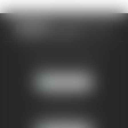
CABINET RUEIL-MALMAISON
121, avenue Paul Doumer
92500 RUEIL-MALMAISON
NOUS LOCALISER
CABINET PARIS
52, boulevard Emile Augier
75116 PARIS