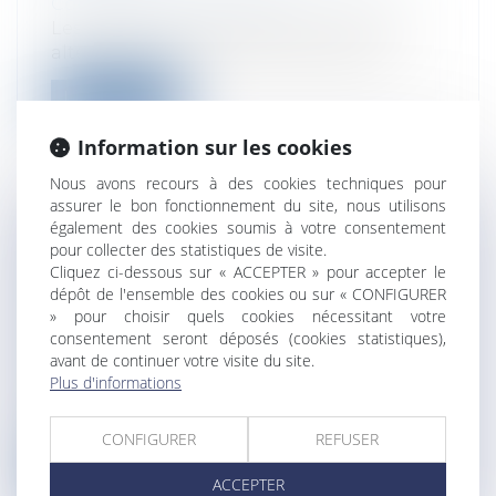
Concubinage / Vie civile
Les personnes vulnérables du fait d'une
altération des facultés mentales et/o...
Lire la suite
Information sur les cookies
Nous avons recours à des cookies techniques pour
assurer le bon fonctionnement du site, nous utilisons
également des cookies soumis à votre consentement
REFUS DE LA TRANSMISSION
pour collecter des statistiques de visite.
D'IMAGES DE VIDÉOSURVEILLANCES
Cliquez ci-dessous sur « ACCEPTER » pour accepter le
dépôt de l'ensemble des cookies ou sur « CONFIGURER
CAPTÉES DANS LES HALLS
» pour choisir quels cookies nécessitant votre
D'IMMEUBLE
consentement seront déposés (cookies statistiques),
Collectivités
/
Environnement
/
Principes
avant de continuer votre visite du site.
généraux
Plus d'informations
Le législateur prévoyait d'insérer un
article ouvrant une possibilité de tran...
CONFIGURER
REFUSER
Lire la suite
ACCEPTER