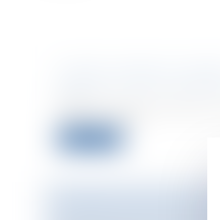
LE DROIT, LE MAIRE, ET LA MOR
Collectivités
/
Contentieux
/
Responsabil
de l'élu
Il était une fois un maire à la tête d
évocateur… Les habi...
Lire la suite
PROMESSE DE VENTE SOUS CON
Particuliers
/
Patrimoine
/
Immobilier /