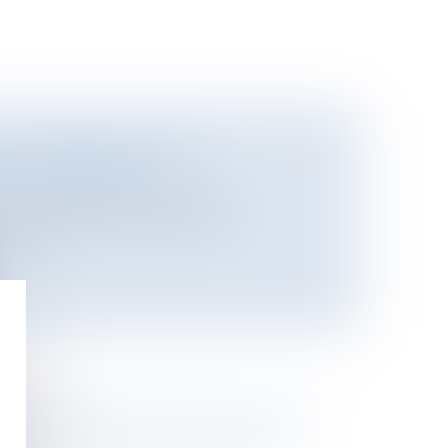
VIRONNEMENTALE ET
U TERRITOIRE
onnement
/
Environnement
rationLes débats préalables à
tre con...
NCE DANS UNE SOCIÉTÉ CIVILE
n de l'entreprise
/
Communication et