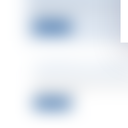
Cet acte, s’il peut paraître anodin par
l’urgence pour n...
Lire la suite
LE CONTRÔLE DE LA TRAÇABILI
L'INDUSTRIE AGRO-ALIMENTAIR
Particuliers
/
Consommation
/
Agroalim
PrécisionsPoulets à la dioxine et autres
conduit les consom...
Lire la suite