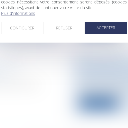
cookies nécessitant votre consentement seront déposés (cookies
vie sociale
statistiques), avant de continuer votre visite du site.
ce souvent signé dans
PrécisionsLa cessat
Plus d'informations
intervenir dans diffé
Lire la suite
ACCEPTER
CONFIGURER
REFUSER
TÉ DANS
LE CONTRÔLE DE
E
L’INDUSTRIE AG
entaire
Particuliers
/
Santé
 vaches folles ont
PrécisionsPoulets à 
conduit les consom..
Lire la suite