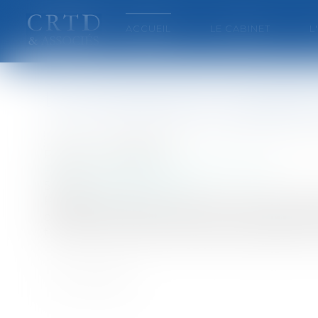
ACCUEIL
LE CABINET
L
Le contrôle de la traçabili
Auteur : LEXCAP RENNES – DRUAIS LAHALL
Publié le :
01/03/2005
Particuliers
/
Santé
/
Préjudice corporel
Source :
www.eurojuris.fr
PrécisionsPoulets à la dioxine et autres vac
disposition. Cette suspicion est sans doute exc
tout de même permis de réduire sensiblement l