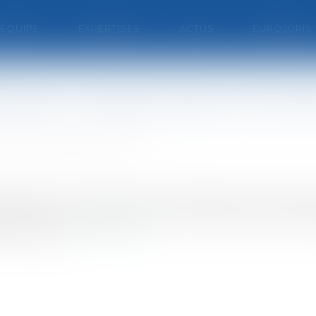
'ÉQUIPE
EXPERTISES
ACTUS
EUROJURIS
té dans l’industrie agro-aliment
E DERVILLERS & ROUHAUD
hes folles ont conduit les consommateurs à douter de
essive, car au-delà des crises à fortes résonances méd
es risques...
Lire la suite