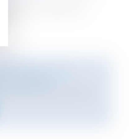
ion des fonctions du gérant peut
rent...
 LA TRAÇABILITÉ DANS
RO-ALIMENTAIRE
/
Préjudice corporel
la dioxine et autres vaches folles ont
.