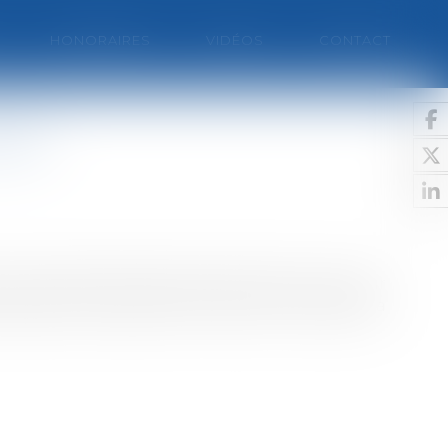
HONORAIRES
VIDÉOS
CONTACT
aire
 la qualité sanitaire des aliments mis à leur
iatiques, le progrès technique et scientifique a