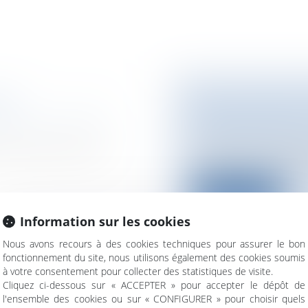
ALE
EVALUATION EN
AMÉNAGEMENT D
ité civile et pénale
Collectivités
/
Envir
’une commune au nom
Le principe d'intég
l’adoption de la char
Lire la suite
Information sur les cookies
Nous avons recours à des cookies techniques pour assurer le bon
fonctionnement du site, nous utilisons également des cookies soumis
à votre consentement pour collecter des statistiques de visite.
DITION
LA FIN DE GÉRA
Cliquez ci-dessous sur « ACCEPTER » pour accepter le dépôt de
l'ensemble des cookies ou sur « CONFIGURER » pour choisir quels
Entreprises
/
Gestio
 Logement