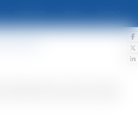
HONORAIRES
VIDÉOS
CONTACT
itentiaire
ou de 80.000 personnes en 2017, une densité
 de la psychiatrie, la suppression de la grâce