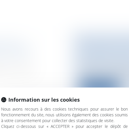
NICOLAS
SOUPÇONS DE DÉ
 EN COMPTE
DIRIGEANTS D'E
ministratif/
Entreprises
/
Conten
procédures collecti
re, le Conseil
L'Autorité des march
parquet un rapport d'
Lire la suite
Information sur les cookies
Nous avons recours à des cookies techniques pour assurer le bon
fonctionnement du site, nous utilisons également des cookies soumis
à votre consentement pour collecter des statistiques de visite.
PRIVATION DE
IMMIGRATION :
Cliquez ci-dessous sur « ACCEPTER » pour accepter le dépôt de