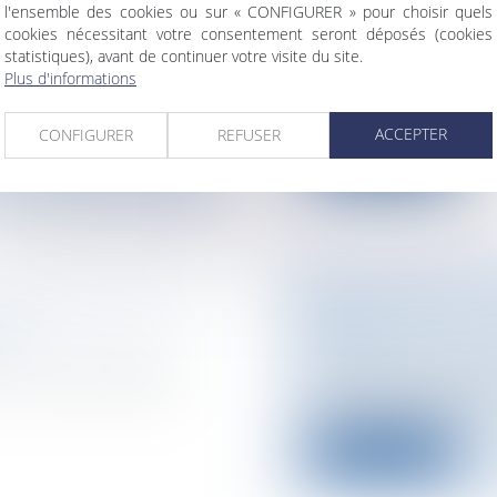
l'ensemble des cookies ou sur « CONFIGURER » pour choisir quels
RE
LES TESTS ADN
cookies nécessitant votre consentement seront déposés (cookies
public / Délégation
Particuliers
/
Famill
statistiques), avant de continuer votre visite du site.
civile
Plus d'informations
 2007, soit,
L’examen du projet 
première lecture à l'A
ACCEPTER
CONFIGURER
REFUSER
Lire la suite
ERTRAND VEUT UN
RÉDUCTION D'IS
S »
DONS
laires et avantages
Particuliers
/
Patrim
ontre la réforme des
Le redevable de l'im
dans la limite de 5...
Lire la suite