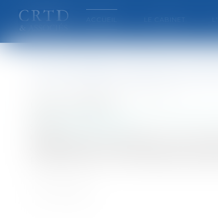
ACCUEIL
LE CABINET
L
Le contrôleur des lieux de p
Auteur : VISIER-PHILIPPE Christine
Publié le :
02/10/2007
Collectivités
/
Services publics
/
Service public 
Source :
www.eurojuris.fr
64.069 personnes incarcérées au 1er août 2
carcérale moyenne de 120 %, 15.000 personnes 
présidentielle, la loi n° 2007-1198 du 10 août 20