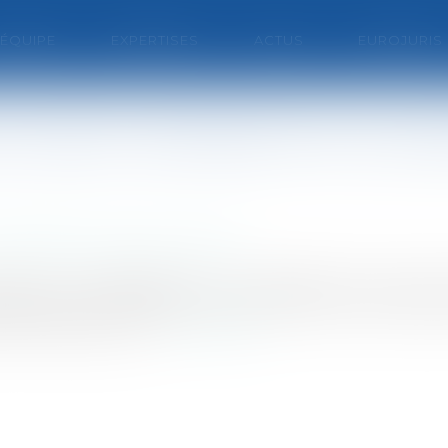
'ÉQUIPE
EXPERTISES
ACTUS
EUROJURIS
rivation de liberté et la loi pén
/ Délégation de service public
007, soit, probablement, une population sous écr
détenues en établissement pénitentiaire mais relevant
07 renforçant la lu...
Lire la suite