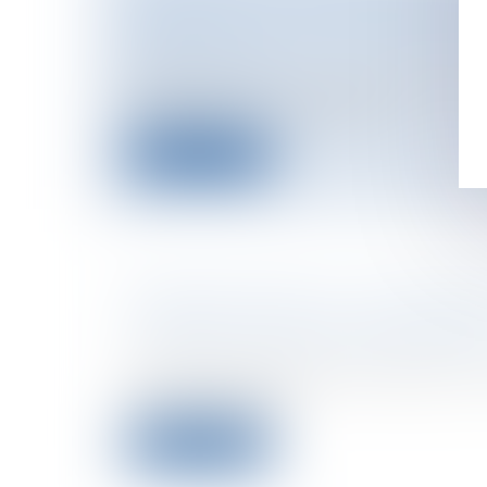
LIBERTÉ ET LA LOI PÉNITENTIAI
Collectivités
/
Services publics
/
Service 
de service public
64.069 personnes incarcérées au 1er août
probablement, une popula...
Lire la suite
RÉGIMES SPÉCIAUX : XAVIER B
« SECOND TOUR DE DISCUSSION
Entreprises
/
Ressources humaines
/
Sa
Alors que les syndicats se mobilisent c
régimes spéciaux...
Lire la suite