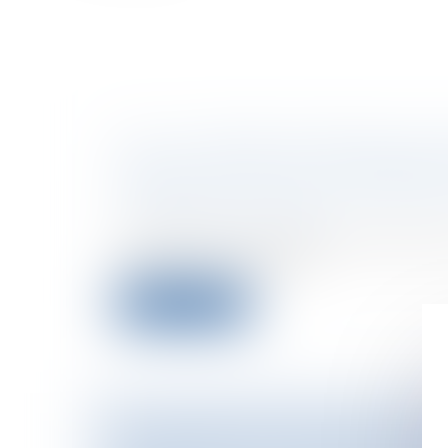
CSA : LE TEMPS DE PAROLE DE 
SARKOZY N'EST PAS À PRENDRE
Collectivités
/
Contentieux
/
Tribunal ad
Procédure administrative
Lors de sa réunion plénière hebdomadai
supérieur de l’audiovisu...
Lire la suite
LE CONTRÔLEUR DES LIEUX DE 