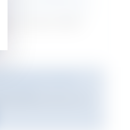
e
/
Mariage / PACS / Concubinage / Vie
de loi sur l'immigration, adopté en
...
F EN RAISON DE CERTAINS
oine
/
Fiscalité
pôt peut désormais imputer sur l'ISF,