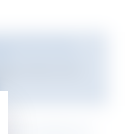
LITS D'INITIÉ CHEZ DES
ADS
tieux
/
Entreprises en difficultés /
ves
és financiers (AMF) a transmis au
ét...
 UN NOUVEL AMENDEMENT SUR