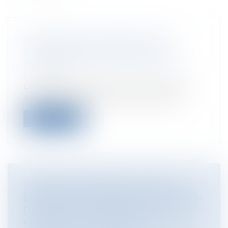
JUSQU'À QUEL POINT PEUT-ON
S'OPPOSER À SON EMPLOYEUR ?
Particuliers
/
Emploi
/
Licenciements /
Démission
Les employés de Air France, qui avaient
arraché la chemise de deux cadres de...
Lire la suite
JOURNÉE INTERNATIONALE DES
DROITS DE LA FEMME : OÙ EN EST-ON
DE L'ÉGALITÉ SALARIALE ENTRE LES
FEMMES ET LES HOMMES ?