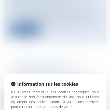
Entreprises
/
Ressources humaines
/
Salaires et avantages
La Journée Internationale des Droits de la
Femme est l'occasion de se pencher...
Lire la suite
LOUVOIS ET LES ERREURS SUR LA
SOLDE DES MILITAIRES
Collectivités
/
Services publics
/
Fonction
publique / Personnel administratif
Information sur les cookies
En 2011, le Ministère de la Défense a lancé
une nouvelle application informat...
Nous avons recours à des cookies techniques pour
assurer le bon fonctionnement du site, nous utilisons
Lire la suite
également des cookies soumis à votre consentement
pour collecter des statistiques de visite.