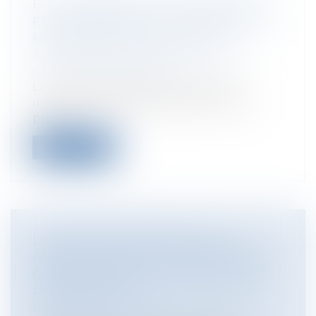
BAIL COMMERCIAL : RÉINTÉGRATION
ET INDEMNISATION DE LA PERTE DU
MAINTIEN DANS LES LOCAUX
Entreprises
/
Gestion de l'entreprise
/
Construction Immobilier
La Cour de Cassation, par un arrêt
intéressant du 30 novembre 2017 s’est
pron...
Lire la suite
LES COPIES D'EXAMEN ET LES
ANNOTATIONS DE L'EXAMINATEUR
CONSTITUENT-ELLES DES DONNÉES
PERSONNELLES ?
Collectivités
/
International
/
Droit