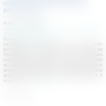
constituent-elles des données
personnelles ?
Publié le :
05/03/2018
Collectivités
/
International
/
Droit Européen /
Droit communautaire
Source :
www.eurojuris.fr
Les réponses écrites fournies lors d’un examen
professionnel et les éventuelles annotations de
l’examinateur relatives à ces réponses
constituent des données à caractère personnel
du candidat auxquelles il a, en principe, un droit
d’accès. M. Nowak a, en tant qu'expert-comptable
stagiaire, échoué à un examen de comptabilité. Il
a alors intro...
Lire la suite