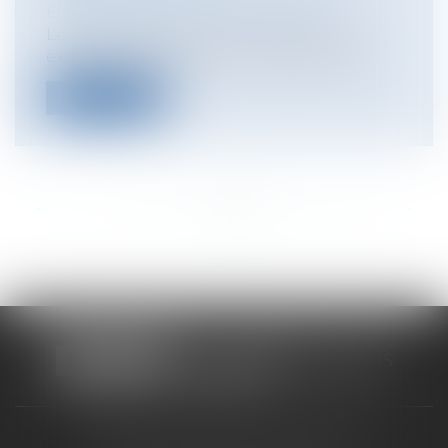
Européen / Droit communautaire
Les réponses écrites fournies lors d’un
examen professionnel et les éventuell...
Lire la suite
<<
<
...
316
317
318
319
320
321
322
...
>
>>
CABINET RUEIL-MALMAISON