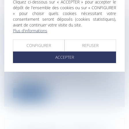
Cliquez ci-dessous sur « ACCEPTER » pour accepter le
dépôt de l'ensemble des cookies ou sur « CONFIGURER
» pour choisir quels cookies nécessitant votre
consentement seront déposés (cookies statistiques),
avant de continuer votre visite du site.
L’ACTION EN RÉSILIATION DU BAIL
Plus d'informations
RURAL POUR CESSION OU SOUS-
LOCATION PROHIBÉE : PRÉCISIONS
CONFIGURER
REFUSER
IMPORTANTES SUR LE POINT DE
DÉPART DU DÉLAI DE PRESCRIPTION
ACCEPTER
Entreprises
/
Gestion de l'entreprise
/
Construction Immobilier
Le bailleur a toujours eu la faculté
d’introduire une action en résiliation d...
Lire la suite