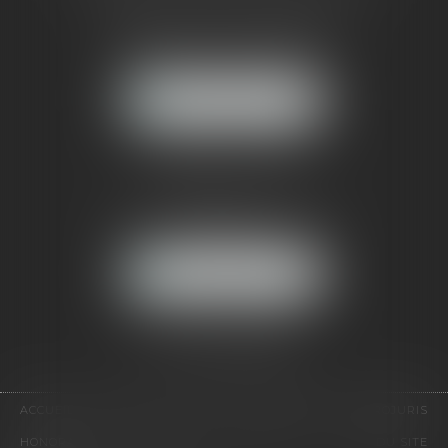
121, avenue Paul Doumer
92500 RUEIL-MALMAISON
NOUS LOCALISER
CABINET PARIS
52, boulevard Emile Augier
75116 PARIS
NOUS LOCALISER
Pour nous contacter :
Tél :
01 41 91 76 76
ACCUEIL
LE CABINET
L'ÉQUIPE
EXPERTISES
EUROJURIS
HONORAIRES
VIDÉOS
CONTACT
PLAN DU SITE