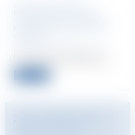
COVID-19 : QUELLE EST LA
RESPONSABILITÉ PÉNALE DES
AUTORITÉS LOCALES DANS LA LOI
PROROGEANT L'ÉTAT D'URGENCE
SANITAIRE ?
Collectivités
/
Contentieux
/
Responsabilité civile et pénale de l'élu
La mise en place de l’état d’urgence
sanitaire, depuis mars 2020, est venue i...
Lire la suite
COVID-19 ET DÉCRET N° 2020-571 : LES
ÉLUS DU 15 MARS ENTRENT EN
FONCTION LUNDI 18 MAI