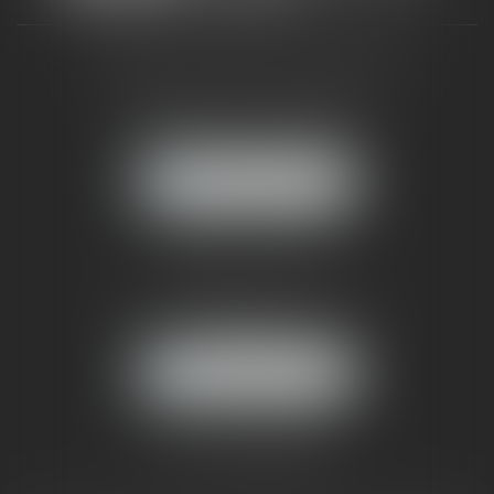
CABINET RUEIL-MALMAISON
121, avenue Paul Doumer
92500 RUEIL-MALMAISON
NOUS LOCALISER
CABINET PARIS
52, boulevard Emile Augier
75116 PARIS
NOUS LOCALISER
Pour nous contacter :
Tél :
01 41 91 76 76