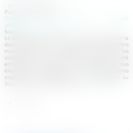
Auteur : PORCHET Thomas
Publié le :
15/05/2020
Collectivités
/
Environnement
/
Principes
généraux
Source :
www.eurojuris.fr
Le décret n° 2020-571 du 14 mai 2020 définissant la
date d'entrée en fonction des conseillers
municipaux et communautaires élus dans les
communes dont le conseil municipal a été
entièrement renouvelé dès le premier tour des
élections municipales et communautaires
organisé le 15 mars 2020, vient de paraître au
Journal Officiel aujourd'hui. Son...
Lire la suite