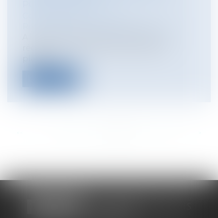
POUR LES ÉLUS ?
Collectivités
/
Contentieux
/
Responsabilité civile et pénale de l'élu
A l’heure du déconfinement et de la
réouverture notamment des écoles,
placées...
Lire la suite
<<
<
...
208
209
210
211
212
213
214
...
>
>>