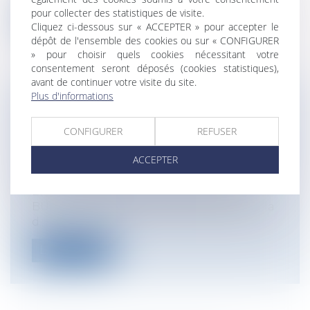
pour collecter des statistiques de visite.
Lire la suite
Cliquez ci-dessous sur « ACCEPTER » pour accepter le
dépôt de l'ensemble des cookies ou sur « CONFIGURER
» pour choisir quels cookies nécessitant votre
consentement seront déposés (cookies statistiques),
avant de continuer votre visite du site.
Plus d'informations
L’APPRENTISSAGE DES RISQUES
LITTORAUX, LES NOUVEAUX DÉFIS
CONFIGURER
REFUSER
DES COLLECTIVITÉS DE BORD DE MER
ACCEPTER
Collectivités
/
Environnement
/
Environnement
En octobre 2019, le député Stéphane
BUCHOU, député de Vendée rédigeait à la
d...
Lire la suite