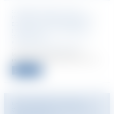
COMMENT METTRE À JOUR LE
DOCUMENT UNIQUE D’EVALUATION
DES RISQUES PROFESSIONNELS
(DUERP) SUITE À LA PANDÉMIE DU
CORONAVIRUS ?
Entreprises
/
Gestion de l'entreprise
/
Gestion des risques et sécurité
Le DUERP, qu’est-ce que c’est ? La
prévention des risques professionnels au...
Lire la suite
DÉCONFINEMENT ET COVID-19 :
QUELLE RESPONSABILITÉ PÉNALE