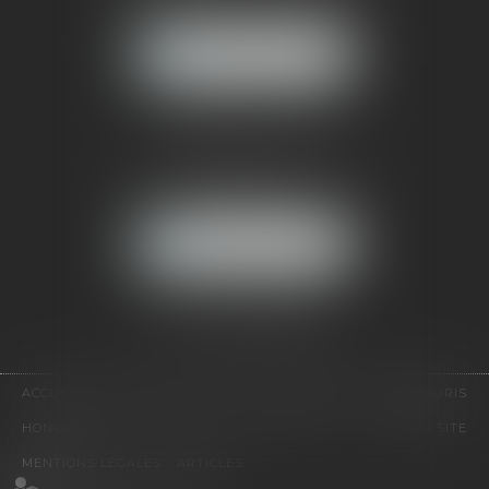
92500 RUEIL-MALMAISON
NOUS LOCALISER
CABINET PARIS
52, boulevard Emile Augier
75116 PARIS
NOUS LOCALISER
Pour nous contacter :
Tél :
01 41 91 76 76
ACCUEIL
LE CABINET
L'ÉQUIPE
EXPERTISES
EUROJURIS
HONORAIRES
VIDÉOS
CONTACT
PLAN DU SITE
MENTIONS LÉGALES
ARTICLES