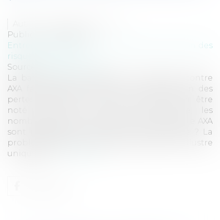
Auteur : MICHELOT Nicolas
Publié le :
29/09/2020
Entreprises
/
Gestion de l'entreprise
/
Gestion des
risques et sécurité
Source :
www.eurojuris.fr
La bataille des restaurateurs et hôteliers contre
AXA fait rage pour obtenir l’indemnisation des
pertes d’exploitation. Fait assez rare pour être
noté dans une instance commerciale, les
nombreuses actions de restaurateurs contre AXA
sont médiatisées. Pourquoi un tel battage ? La
problématique des pertes d’exploitation s’illustre
uniqueme...
Lire la suite