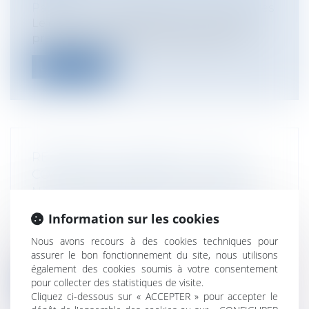
Particuliers
/
Consommation
/
Procédures
Le décret n° 2020-860 du 10 juillet 2020
prescrivant les mesures générales né...
Lire la suite
REDEVANCE DOMANIALE : TENIR
COMPTE DES AVANTAGES DE TOUTE
NATURE PROCURÉS À L'OCCUPANT
Collectivités
/
Finances locales
/
Droit
Information sur les cookies
public économique
L'article L2125 – 3 du code général de la
Nous avons recours à des cookies techniques pour
propriété des personnes publiques d...
assurer le bon fonctionnement du site, nous utilisons
également des cookies soumis à votre consentement
Lire la suite
pour collecter des statistiques de visite.
Cliquez ci-dessous sur « ACCEPTER » pour accepter le