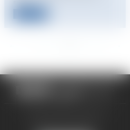
matièr...
Lire la suite
<<
<
...
195
196
197
198
199
200
201
...
>
>>
CABINET RUEIL-MALMAISON
121, avenue Paul Doumer