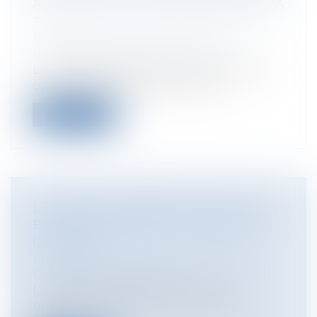
ASSUREURS, ET NOTAMMENT PAR AXA
?
Entreprises
/
Gestion de l'entreprise
/
Gestion des risques et sécurité
La bataille des restaurateurs et hôteliers
contre AXA fait rage pour obtenir...
Lire la suite
LES LOYERS COMMERCIAUX SONT-ILS
EXIGIBLES PENDANT LA PÉRIODE
COVID-19 ?
Entreprises
/
Gestion de l'entreprise
/
Construction Immobilier
La crise sanitaire Covid 19 a créé de
nombreux différends notamment en