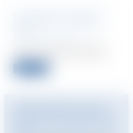
BAIL COMMERCIAL : LIQUIDATION
JUDICIAIRE ET COMPENSATION
LÉGALE
Entreprises
/
Gestion de l'entreprise
/
Construction Immobilier
Dans un arrêt du 1er juillet 2020 (n° 18-
25.487), la Chambre Commerciale de l...
Lire la suite
TRANSPORT AÉRIEN ET COVID-19 :
QUELLES SONT LES CONTRAINTES
IMPOSÉES AUX PASSAGERS D'OUTRE-
MER ?