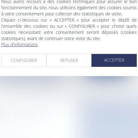
Nous avons recours à des cookies techniques pour assurer le bon
fonctionnement du site, nous utilisons également des cookies soumis
à votre consentement pour collecter des statistiques de visite.
Cliquez ci-dessous sur « ACCEPTER » pour accepter le dépôt de
D’UN ACCORD
VENTE D'IMMEU
l'ensemble des cookies ou sur « CONFIGURER » pour choisir quels
ONS
Particuliers
/
Patrim
cookies nécessitant votre consentement seront déposés (cookies
ommunication et
statistiques), avant de continuer votre visite du site.
Plus d'informations
Cass, 3ème civ, 21 n
 L. 2262-14 du Code
civile immobiliè...
ACCEPTER
CONFIGURER
REFUSER
Lire la suite
DU
LICENCIEMENT É
, UN PRINCIPE
RECLASSEMENT 
MENTIONS LÉGA
Particuliers
/
Emplo