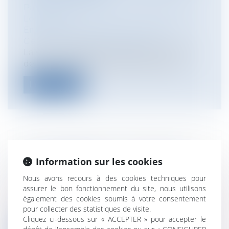
Particuliers
/
Patrimoine
/
Immobilier /
Logement
Entreprises
/
Gestion de l'entreprise
/
Gestion des risques et sécurité
La Cour de Cassation s’est prononcée à
deux reprises sur le régime de prescri...
Lire la suite
BAIL COMMERCIAL ET PROVISIONS
Information sur les cookies
SUR CHARGES
Entreprises
/
Gestion de l'entreprise
/
Nous avons recours à des cookies techniques pour
Construction Immobilier
assurer le bon fonctionnement du site, nous utilisons
également des cookies soumis à votre consentement
La Cour de Cassation, dans un arrêt du 17
pour collecter des statistiques de visite.
septembre 2020 (Cass. 3ème Civ. n°1...
Cliquez ci-dessous sur « ACCEPTER » pour accepter le