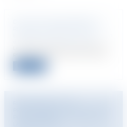
DIFFICULTÉS DES ENTREPRISES : LE
RECOURS AU MANDAT AD HOC
Entreprises
/
Contentieux
/
Entreprises en
difficultés / procédures collectives
Le mandat ad hoc est une procédure de
prévention des difficultés économiques...
Lire la suite
RESPONSABILITÉ CIVILE
PROFESSIONNELLE DES NOTAIRES ET
POINT DE DÉPART « FLOTTANT » DE
LA PRESCRIPTION