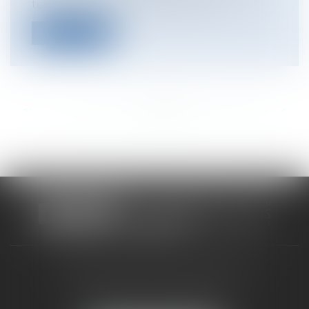
telle qu'elles sont définies par le co...
Lire la suite
<<
<
...
194
195
196
197
198
199
200
...
>
>>
CABINET RUEIL-MALMAISON
121, avenue Paul Doumer