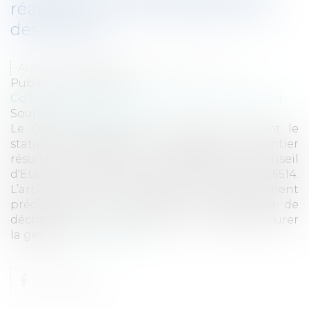
réalisés sur la voie publique sont
des déchets
Auteur : VARRON CHARRIER Capucine
Publié le :
01/10/2020
Collectivités
/
Environnement
/
Environnement
Source :
www.eurojuris.fr
Le Conseil d’Etat est venu préciser, qu’ont le
statut de déchets, les déblais de chantier
résultant de travaux sur la voie publique. Conseil
d'Etat 29 juin Société Orange France n° 425514.
L’article L541-1-1 du code de l’environnement
précise que tout producteur ou détenteur de
déchets est tenu d'en assurer ou d'en faire assurer
la gestion...
Lire la suite