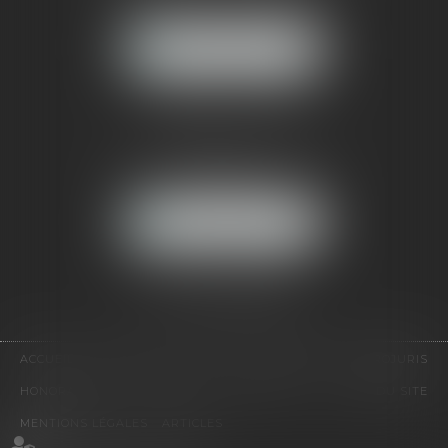
92500 RUEIL-MALMAISON
NOUS LOCALISER
CABINET PARIS
52, boulevard Emile Augier
75116 PARIS
NOUS LOCALISER
Pour nous contacter :
Tél :
01 41 91 76 76
ACCUEIL
LE CABINET
L'ÉQUIPE
EXPERTISES
EUROJURIS
HONORAIRES
VIDÉOS
CONTACT
PLAN DU SITE
MENTIONS LÉGALES
ARTICLES