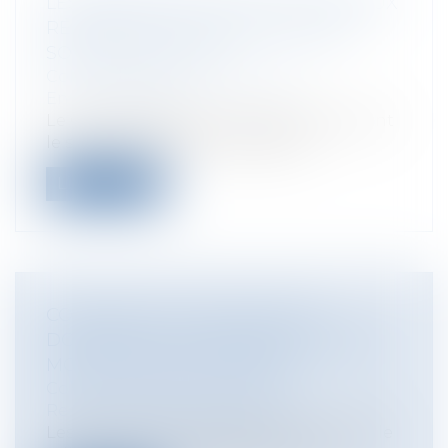
LES DÉBLAIS RÉSULTANT DE TRAVAUX
RÉALISÉS SUR LA VOIE PUBLIQUE
SONT DES DÉCHETS
Collectivités
/
Environnement
/
Environnement
Le Conseil d’Etat est venu préciser, qu’ont
le statut de déchets, les déblais...
Lire la suite
CONVENTION D'OCCUPATION
DOMANIALE : LA RÉSILIATION POUR
MOTIF D'INTÉRÊT GÉNÉRAL
Collectivités
/
Contentieux
/
Responsabilité administrative
Les conventions d'occupation domaniale