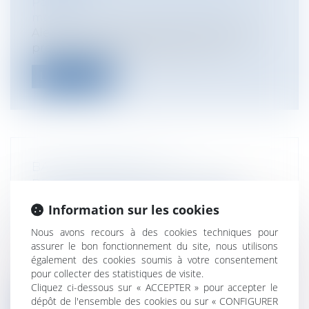
Particuliers
/
Santé
/
Responsabilité
médicale
Alerte : renversement de la charge de la
preuve de la faute médicale, il inco...
Lire la suite
BAIL D’HABITATION : UN
PROPRIÉTAIRE PEUT-IL DONNER
CONGÉ AU LOCATAIRE POUR UN
Information sur les cookies
MOTIF DE TRAVAUX À RÉALISER ? OUI
Nous avons recours à des cookies techniques pour
Particuliers
/
Patrimoine
/
Immobilier /
assurer le bon fonctionnement du site, nous utilisons
Logement
également des cookies soumis à votre consentement
L'article 15 de la loi du 6 juillet 1989 prévoit
pour collecter des statistiques de visite.
que le bailleur peut donner...
Cliquez ci-dessous sur « ACCEPTER » pour accepter le
dépôt de l'ensemble des cookies ou sur « CONFIGURER
Lire la suite