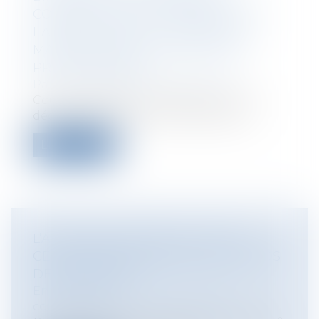
CONSTITUE PAS UN CRITÈRE POUR
L'APPRÉCIATION DU CARACTÈRE
MANIFESTEMENT EXAGÉRÉ DES
PRIMES VERSÉES
Particuliers
/
Famille
/
Successions
Cour de cassation, Chambre civile 2, 19
décembre 2024, 23-19.110, Publié au b...
Lire la suite
L’ACTION PAULIENNE EN CAS DE
CESSION FRAUDULEUSE D’UN FONDS
DE COMMERCE
Entreprises
/
Contentieux
/
Justice
commerciale