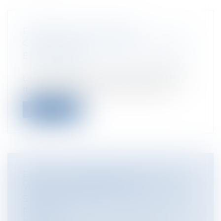
POINT SUR LA MUTUELLE
COMMUNALE, UN OUTIL PEU CONNU
ET PEU CLAIR
Collectivités
/
Services publics
/
Usagers
Les collectivités ont sans doute déjà été
interpellées par des administrés au...
Lire la suite
DÉFAUT D’INFORMATION MÉDICALE :
VERS UN RENVERSEMENT
SYSTÉMATIQUE DE LA CHARGE DE LA
PREUVE ?