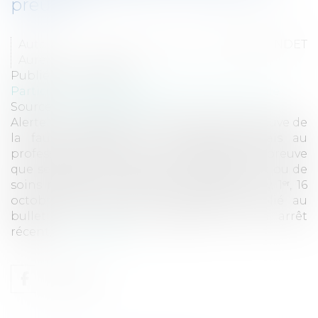
preuve ?
Auteurs : FARAH Manel, VUCHER-BONDET
Aurélie
Publié le :
10/02/2025
Particuliers
/
Santé
/
Responsabilité médicale
Source :
www.eurojuris.fr
Alerte : renversement de la charge de la preuve de
la faute médicale, il incombe désormais au
professionnel de santé de rapporter la preuve
que ses actes de prévention, de diagnostic ou de
soins réalisés ont été appropriés. Cass. Civ. 1ᵉʳ, 16
octobre 2024, pourvoi n° 22-23.433, publié au
bulletin. La Cour de cassation, par un arrêt
récent,...
Lire la suite