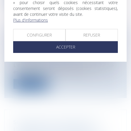
» pour choisir quels cookies nécessitant votre
consentement seront déposés (cookies statistiques),
avant de continuer votre visite du site.
Plus d'informations
CONFIGURER
REFUSER
VIDÉO : DEVOIR CONJUGAL ET
LIBERTÉ SEXUELLE
ACCEPTER
Particuliers
/
Famille
/
Mariage / PACS /
Concubinage / Vie civile
L'exagération n'est pas que comique. Elle
est réelle. Et dans cette décision...
Lire la suite
SUCCESSION ET ASSURANCE-VIE :
L'INTÉRÊT DES HÉRITIERS NE