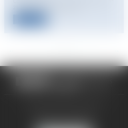
Cour de cassation, com., 29 janvier 2025, n°
23-20.836 L’action paulienne...
Lire la suite
<<
<
...
45
46
47
48
49
50
51
...
>
>>
CABINET RUEIL-MALMAISON
121, avenue Paul Doumer
92500 RUEIL-MALMAISON