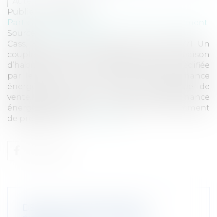
Auteur : GAUVIN Ludovic
Publié le :
13/11/2025
Particuliers
/
Patrimoine
/
Immobilier / Logement
Source :
www.eurojuris.fr
Cass, 3ème civ, 23 octobre 2025, n°23-18.771 Un
couple a procédé à l’acquisition d’une maison
d’habitation qui avait été partiellement édifiée
par le vendeur. Un diagnostic de performance
énergétique, annexé à l’acte authentique de
vente, mentionnait un niveau de performance
énergétique de classe c. Faisant état notamment
de problèmes d...
Lire la suite
DÉFAUT DE PERFORMANCE