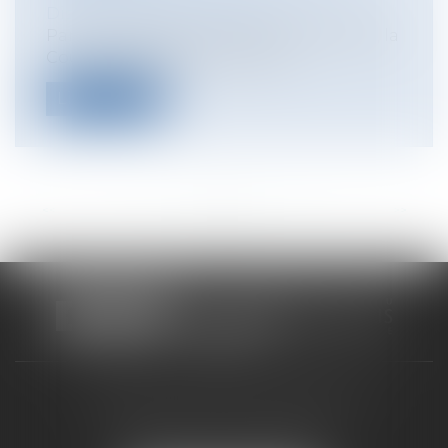
Discipline et licenciement
Par un arrêt du 18 juin 2025 (n°23-19.022), la
Cour de cassation poursuit l’é...
Lire la suite
<<
<
...
15
16
17
18
19
20
21
...
>
>>
CABINET RUEIL-MALMAISON
121, avenue Paul Doumer