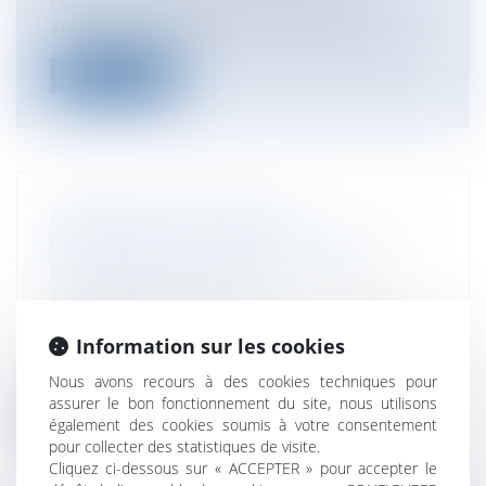
Une clause attributive de juridiction
étrangère, valablement stipulée, s’impo...
Lire la suite
ERREUR DE DIAGNOSTIC
ÉNERGÉTIQUE ET RESPONSABILITÉ
DU DIAGNOSTIQUEUR
Particuliers
/
Patrimoine
/
Immobilier /
Logement
Information sur les cookies
Cass, 3ème civ, 23 octobre 2025, n°23-18.771
Le diagnostic de performance...
Nous avons recours à des cookies techniques pour
assurer le bon fonctionnement du site, nous utilisons
Lire la suite
également des cookies soumis à votre consentement
pour collecter des statistiques de visite.
Cliquez ci-dessous sur « ACCEPTER » pour accepter le