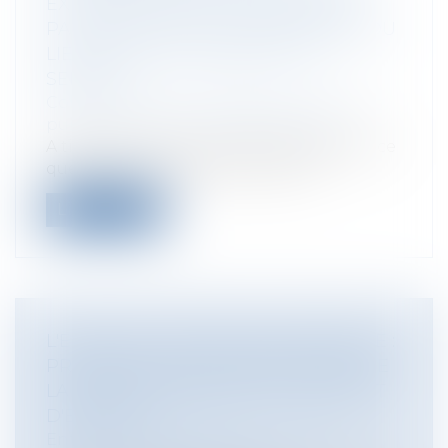
EXTRAPATRIMONIAUX N’IMPLIQUE
PAS DE NOUVELLE APPRÉCIATION DU
LIEN ENTRE LA MALADIE ET LE
SERVICE
Collectivités
/
Services publics
/
Fonction
publique / Personnel administratif
A titre liminaire, il convient de rappeler ce
que beaucoup d’agents publics i...
Lire la suite
L'ENQUÊTE INTERNE EN ENTREPRISE :
PRÉCISIONS SUR L'APPRÉCIATION DE
LA VALEUR PROBANTE DU RAPPORT
D'ENQUÊTE
Entreprises
/
Ressources humaines
/