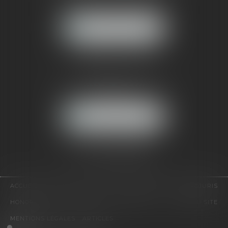
92500 RUEIL-MALMAISON
NOUS LOCALISER
CABINET PARIS
52, boulevard Emile Augier
75116 PARIS
NOUS LOCALISER
Pour nous contacter :
Tél :
01 41 91 76 76
ACCUEIL
LE CABINET
L'ÉQUIPE
EXPERTISES
EUROJURIS
HONORAIRES
VIDÉOS
CONTACT
PLAN DU SITE
MENTIONS LÉGALES
ARTICLES