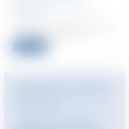
ÉNERGÉTIQUE ET GARANTIE
DÉCENNALE
Particuliers
/
Patrimoine
/
Immobilier /
Logement
Cass, 3ème civ, 23 octobre 2025, n°23-18.771
Un couple a procédé à l’acqui...
Lire la suite
CLAUSE DE JURIDICTION ÉTRANGÈRE :
L’INDIVISIBILITÉ DU LITIGE NE SUFFIT
PAS À L’ÉCARTER
Entreprises
/
Contentieux
/
Justice
commerciale
Collectivités
/
International
/
Droit
Européen / Droit communautaire