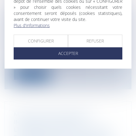
dépôt de l'ensemble des cookies ou sur « CONFIGURER
» pour choisir quels cookies nécessitant votre
consentement seront déposés (cookies statistiques),
avant de continuer votre visite du site.
DÉPLAFONNEMENT DU LOYER
Plus d'informations
RENOUVELÉ ET RÉGIME D’ÉTALEMENT
DU NOUVEAU LOYER COMMERCIAL
CONFIGURER
REFUSER
Entreprises
/
Gestion de l'entreprise
/
Construction Immobilier
ACCEPTER
Cass, 3ème civ, 16 octobre 2025, n°23-23.834,
Publié au bulletin La Cour d...
Lire la suite
MALADIE PROFESSIONNELLE
IMPUTABLE AU SERVICE :
L’INDEMNISATION DES PRÉJUDICES