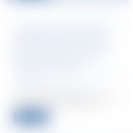
LE CONSEILLER EN INVESTISSEMENTS
FINANCIERS (CIF) CONTRACTE UN
DEVOIR DE CONSEIL À L’ÉGARD DE
SES CLIENTS DÈS QU’IL FOURNIT UN
SERVICE DE RÉCEPTION ET DE
TRANSMISSION D’ORDRE
Particuliers
/
Consommation
/
Contrats de
vente / Prêts
Entreprises
/
Gestion de l'entreprise
/
Gestion des risques et sécurité
L’autorité des marchés financiers rappelle
ainsi, dans ses notices d’informat...
Lire la suite