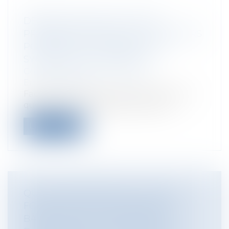
DÉFENSE CONTRE LA MER ET
PROPRIÉTAIRES PRIVÉS : LE RECOURS
POSSIBLE AUX ASSOCIATIONS
SYNDICALES AUTORISÉES
Collectivités
/
Environnement
/
Environnement
Face au recul du trait de côte, se pose la
question de la mobilisation des pr...
Lire la suite
QUI EST REDEVABLE DE LA TAXE
FONCIÈRE SUR LES PROPRIÉTÉS
BÂTIES QUAND L’IMMEUBLE EST