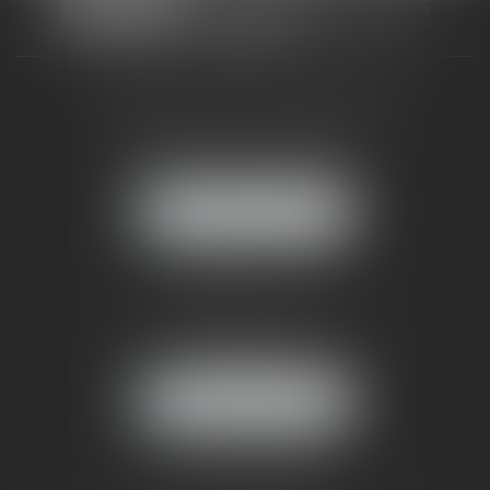
CABINET RUEIL-MALMAISON
121, avenue Paul Doumer
92500 RUEIL-MALMAISON
NOUS LOCALISER
CABINET PARIS
52, boulevard Emile Augier
75116 PARIS
NOUS LOCALISER
Pour nous contacter :
Tél :
01 41 91 76 76