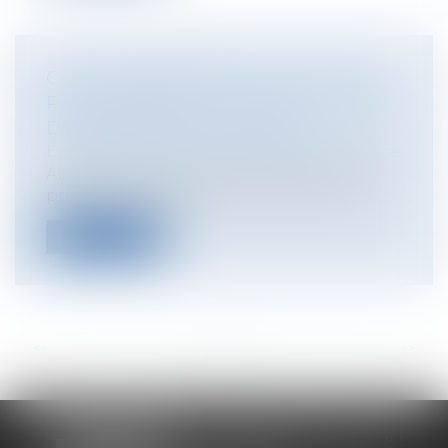
CAUTION SUBROGÉE : IL NE LUI EST
PAS POSSIBLE D’UTILISER LA CLAUSE
DE DÉCHÉANCE DU TERME
Entreprises
/
Finances
/
Banque et finance
Absence de transmission de la faculté de
prononcer la déchéance du terme à la...
Lire la suite
<<
<
...
72
73
74
75
76
77
78
...
>
>>