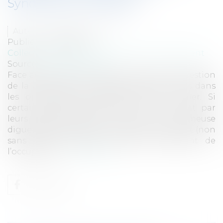
Syndicales Autorisées
Auteur : DROUINEAU 1927
Publié le :
13/06/2024
Collectivités
/
Environnement
/
Environnement
Source :
www.eurojuris.fr
Face au recul du trait de côte, se pose la question
de la mobilisation des propriétaires privés dans
les opérations de défense contre la mer. Si
certains propriétaires mènent ce combat par
leurs propres moyens, à l’instar de la fameuse
digue Bartherotte à la Pointe du Cap Ferret (non
sans poser quelques difficultés s’agissant de
l’occupation...
Lire la suite