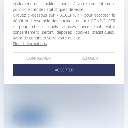
Dans un arrêt rendu le 15 mai 2024 (Cour
également des cookies soumis à votre consentement
pour collecter des statistiques de visite.
de cassation, 15 mai 2024, n°22-20.7...
Cliquez ci-dessous sur « ACCEPTER » pour accepter le
dépôt de l'ensemble des cookies ou sur « CONFIGURER
Lire la suite
» pour choisir quels cookies nécessitant votre
consentement seront déposés (cookies statistiques),
avant de continuer votre visite du site.
Plus d'informations
CONFIGURER
REFUSER
BAIL COMMERCIAL : PRESCRIPTION
QUINQUENNALE DE L’ACTION EN
ACCEPTER
RECOUVREMENT DES LOYERS ET
SOUS-LOYERS
Entreprises
/
Gestion de l'entreprise
/
Construction Immobilier
Le locataire principal a qualité à agir pour
le recouvrement des sous-loyers...
Lire la suite