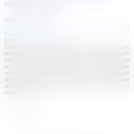
modèle en ligne !
Publié le :
23/10/2017
Entreprises
/
Marketing et ventes
/
Marques et
brevets
Source :
www.eurojuris.fr
Depuis le 16 octobre 2017, le dépôt de marques,
dessins, modèles et l'inscription aux registres PI
s'effectuent uniquement par voie électronique
sur le site internet de l'INPI. Une aide en ligne
vous guide à chaque étape avec la possibilité
d’être rappelé par le service client. La demande
d’enregistrement et ses pièces jointes sont
immédia...
Lire la suite