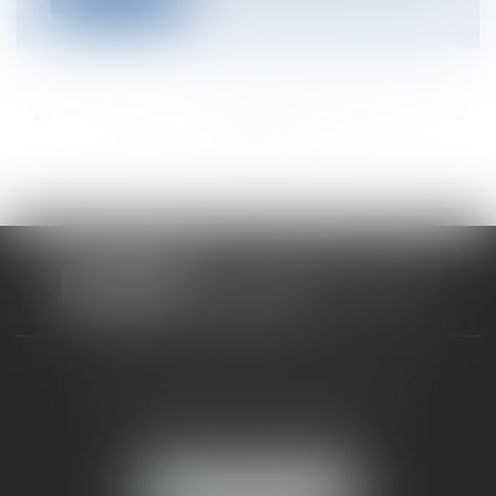
<<
<
...
334
335
336
337
338
339
340
...
>
>>
CABINET RUEIL-MALMAISON
121, avenue Paul Doumer
92500 RUEIL-MALMAISON