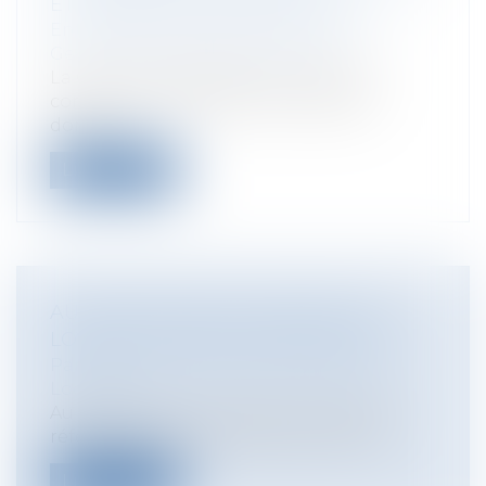
ET DONNÉES PERSONNELLES
Entreprises
/
Gestion de l'entreprise
/
Gestion des risques et sécurité
La CNIL vient de publier un pack de
conformité « véhicules connectés et
donné...
Lire la suite
AUGMENTATION DE L'INDICE DES
LOYERS AU 3ÈME TRIMESTRE 2017
Particuliers
/
Patrimoine
/
Immobilier /
Logement
Au troisième trimestre 2017, l'indice de
référence des loyers augmente de 0,9...
Lire la suite