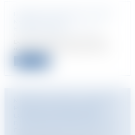
DÉPOSEZ VOTRE MARQUE, DESSIN,
MODÈLE EN LIGNE !
Entreprises
/
Marketing et ventes
/
Marques et brevets
Depuis le 16 octobre 2017, le dépôt de
marques, dessins, modèles et l'inscrip...
Lire la suite
MÉDECINE DU TRAVAIL : POSSIBILITÉ
POUR UN EMPLOYEUR D’ÊTRE À
L’ORIGINE D’UNE PROCÉDURE
DISCIPLINAIRE CONTRE UN MÉDECIN
Entreprises
/
Gestion de l'entreprise
/