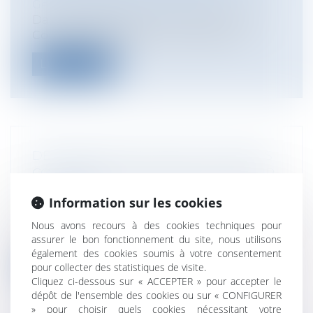
Gestion des risques et sécurité
Dans une décision du 11 octobre 2017, le
Conseil d’État rejette un recours me...
Lire la suite
DÉMATÉRIALISATION DES RELATIONS
CONTRACTUELLES DANS LE SECTEUR
FINANCIER
Information sur les cookies
Entreprises
/
Finances
/
Banque et finance
Une ordonnance du 4 octobre 2017 facilite
Nous avons recours à des cookies techniques pour
la dématérialisation des relations...
assurer le bon fonctionnement du site, nous utilisons
également des cookies soumis à votre consentement
Lire la suite
pour collecter des statistiques de visite.
Cliquez ci-dessous sur « ACCEPTER » pour accepter le
dépôt de l'ensemble des cookies ou sur « CONFIGURER
» pour choisir quels cookies nécessitant votre