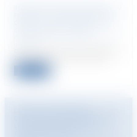
INDÉPENDANCE DES MAGISTRATS DU
PARQUET : LA SUBORDINATION AU
GARDE DES SCEAUX VALIDÉE PAR LE
CONSEIL CONSTITUTIONNEL
Collectivités
/
Environnement
/
Principes
généraux
Dans une décision rendue ce 8 décembre
2017, le Conseil constitutionnel juge...
Lire la suite
DEPUIS LE 1ER DÉCEMBRE
DÉCLARATION OBLIGATOIRE POUR
LES LOUEURS DE MEUBLÉS DE
TOURISME PARISIENS !