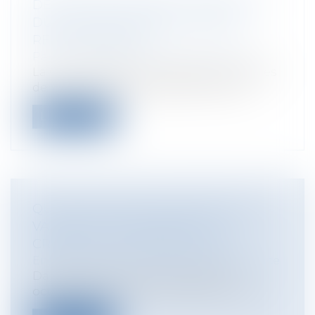
DÉSORDRES DE 2ÈME GÉNÉRATION
DUS À LA SÉCHERESSE : QUELLE
RESPONSABILITÉ ?
Particuliers
/
Patrimoine
/
Construction
La Cour de Cassation rappelle aux termes
de son arrêt du 14 septembre 2017 qu...
Lire la suite
QUELLES SONT LES CONDITIONS DE
VALIDITÉ DU BORDEREAU DE
CRÉANCES DE CESSION DAILLY ?
Entreprises
/
Finances
/
Banque et finance
Dans un arrêt important rendu le 11
octobre 2017, la Cour de cassation vient...