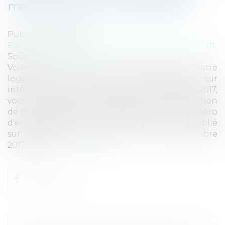
meublés de tourisme parisiens !
Publié le :
08/12/2017
Particuliers
/
Patrimoine
/
Immobilier / Logement
Source :
www.eurojuris.fr
Vous habitez Paris et souhaitez louer votre
logement par le biais d'une plateforme sur
internet ? Attention, depuis le 1er décembre 2017,
vous avez l'obligation de déposer une déclaration
de meublé de tourisme afin d'obtenir un numéro
d'enregistrement qui devra ensuite être publié
sur votre annonce en ligne. La loi du 16 octobre
2017 autoris...
Lire la suite