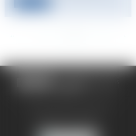
Lire la suite
<<
<
...
327
328
329
330
331
332
333
...
>
>>
CABINET RUEIL-MALMAISON
121, avenue Paul Doumer
92500 RUEIL-MALMAISON