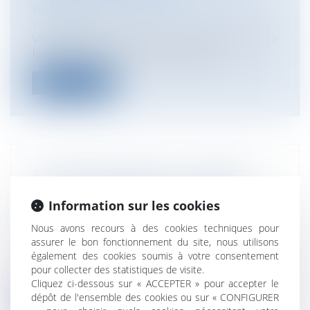
Particuliers
/
Patrimoine
/
Immobilier /
Logement
Vous habitez Paris et souhaitez louer votre
logement par le biais d'une plate...
Lire la suite
AUTORITÉ PARENTALE : COMMENT
SONT ORGANISÉES LES VISITES DE
Information sur les cookies
L'ENFANT PAR SES PARENTS EN
PRÉSENCE D'UN TIERS ?
Nous avons recours à des cookies techniques pour
assurer le bon fonctionnement du site, nous utilisons
Particuliers
/
Famille
/
Enfants
également des cookies soumis à votre consentement
Un décret du 15 novembre 2017 précise les
pour collecter des statistiques de visite.
modalités d'organisation de la visi...
Cliquez ci-dessous sur « ACCEPTER » pour accepter le
dépôt de l'ensemble des cookies ou sur « CONFIGURER
Lire la suite