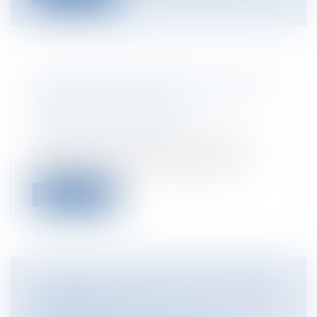
ENTRETIEN PRÉALABLE: EMPLOYEUR
ASSISTÉ D'UN SALARIÉ
Entreprises
/
Ressources humaines
/
Discipline et licenciement
L’employeur peut se faire assister d'un
salarié venu pour confirmer les faits...
Lire la suite
LE DROIT COLLABORATIF EN MATIÈRE
DE DIVORCE