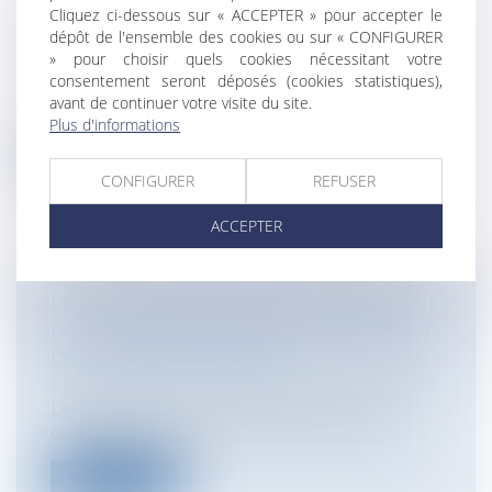
REPORT DES CONGÉS PAYÉS AU
Cliquez ci-dessous sur « ACCEPTER » pour accepter le
dépôt de l'ensemble des cookies ou sur « CONFIGURER
RETOUR DU CONGÉ PARENTAL
» pour choisir quels cookies nécessitant votre
Particuliers
/
Emploi
/
Contrat de travail
consentement seront déposés (cookies statistiques),
La Cour de justice de l’Union européenne
avant de continuer votre visite du site.
a jugé, dans un arrêt du 22 avril de...
Plus d'informations
Lire la suite
CONFIGURER
REFUSER
ACCEPTER
LE VERSEMENT EN LIEU UNIQUE (VLU)
POUR LES ENTREPRISES DÉPENDANT
DE PLUSIEURS URSSAF
Entreprises
/
Finances
/
Banque et finance
Le versement en lieu unique permet de
centraliser les déclarations et le paie...
Lire la suite