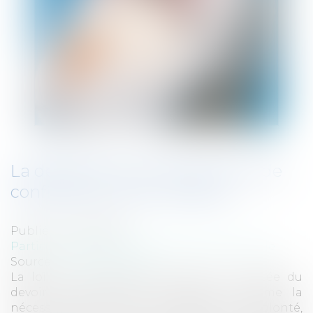
La désignation de la personne de
confiance en droit médical
Publié le :
10/06/2010
Particuliers
/
Santé
/
Responsabilité médicale
Source :
www.eurojuris.fr
La loi du 4 mars 2002 accentue la portée du
devoir d’information du patient, confirme la
nécessité de recueillir l’expression de sa volonté,