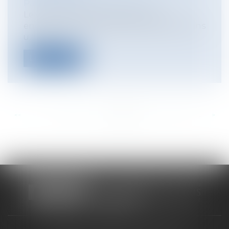
Particuliers
/
Famille
/
Divorces
Le droit collaboratif repose sur un
engagement contractuel matérialisé dans
u...
Lire la suite
<<
<
...
769
770
771
772
773
774
775
...
>
>>