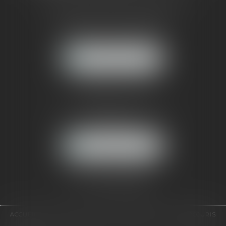
CABINET RUEIL-MALMAISON
121, avenue Paul Doumer
92500 RUEIL-MALMAISON
NOUS LOCALISER
CABINET PARIS
52, boulevard Emile Augier
75116 PARIS
NOUS LOCALISER
Pour nous contacter :
Tél :
01 41 91 76 76
ACCUEIL
LE CABINET
L'ÉQUIPE
EXPERTISES
EUROJURIS