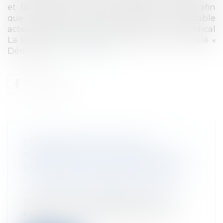
et fait évoluer la relation médecin-malade afin
que l’usager de santé en devienne un véritable
acteur.La personne de confiance en droit médical
La loi du 4 mars 2002, dans son titre II intitulé «
Démocratie...
Lire la suite
DÉLIMITATION D'UNE ZONE
INCONSTRUCTIBLE AU MOYEN DES
DOCUMENTS GRAPHIQUES DUN PLU
Collectivités
/
Urbanisme
/
Permis de
construire/ Documents d'urbanisme
Les documents graphiques d’un PLU
peuvent-ils à eux seuls délimiter une