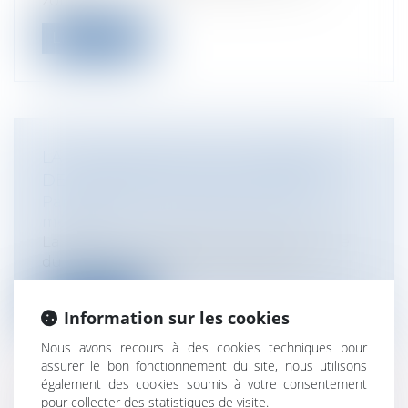
zone...
Lire la suite
LA DÉSIGNATION DE LA PERSONNE
DE CONFIANCE EN DROIT MÉDICAL
Particuliers
/
Santé
/
Responsabilité
médicale
La loi du 4 mars 2002 accentue la portée
du devoir d’information du patient,...
Lire la suite
Information sur les cookies
Nous avons recours à des cookies techniques pour
assurer le bon fonctionnement du site, nous utilisons
également des cookies soumis à votre consentement
pour collecter des statistiques de visite.