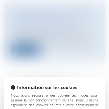
BEAUJOLAIS NOUVEAU : LE SIROTER
AU BUREAU, C’EST PERMIS ?
Entreprises
/
Gestion de l'entreprise
/
Gestion des risques et sécurité
Le traditionnel (jeune) vin rouge de
l’automne fait son grand retour ce jeudi...
Lire la suite
TRAVAUX AU DOMICILE ET
Information sur les cookies
ASSURANCE DE L'ARTISAN
Particuliers
/
Patrimoine
/
Construction
Nous avons recours à des cookies techniques pour
Non souscrite, une activité ne peut
assurer le bon fonctionnement du site, nous utilisons
bénéficier d’une quelconque garantie
également des cookies soumis à votre consentement