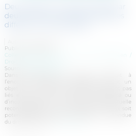
Deux affaires connexes jugées par
deux tribunaux d’Etats membres
différents, c’est possible!
Auteur : CLERC Thierry
Publié le :
09/11/2017
Collectivités
/
International
/
Droit Européen /
Droit communautaire
Source :
www.eurojuris.fr
Dans l’hypothèse de recours introduit à
l’encontre de plusieurs défendeurs ayant un
objet et un fondement différents et n’étant pas
liés entre eux par un lien de subsidiarité ou
d’incompatibilité, il ne suffit pas que l’éventuelle
reconnaissance du bien-fondé de l’un d’eux soit
potentiellement apte à se refléter sur l’étendue
du droit dont la pr...
Lire la suite