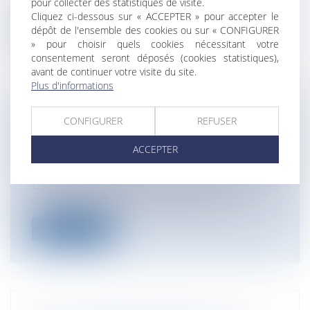
sans...
pour collecter des statistiques de visite.
Cliquez ci-dessous sur « ACCEPTER » pour accepter le
Lire la suite
dépôt de l'ensemble des cookies ou sur « CONFIGURER
» pour choisir quels cookies nécessitant votre
consentement seront déposés (cookies statistiques),
avant de continuer votre visite du site.
Plus d'informations
VENTE ET RESPONSABILITÉ DU
CONFIGURER
REFUSER
DIAGNOSTIQUEUR AMIANTE
ACCEPTER
Particuliers
/
Patrimoine
/
Immobilier /
Logement
La Cour de cassation vient réaffirmer, dans
un arrêt rendu le 14 septembre 20...
Lire la suite