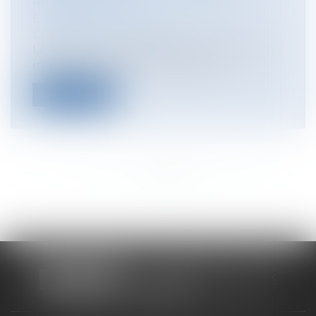
PRESCRIPTION ?
Entreprises
/
Gestion de l'entreprise
/
Construction Immobilier
Le bailleur qui a offert le paiement d’une
indemnité d’éviction après avoir e...
Lire la suite
<<
<
...
331
332
333
334
335
336
337
...
>
>>