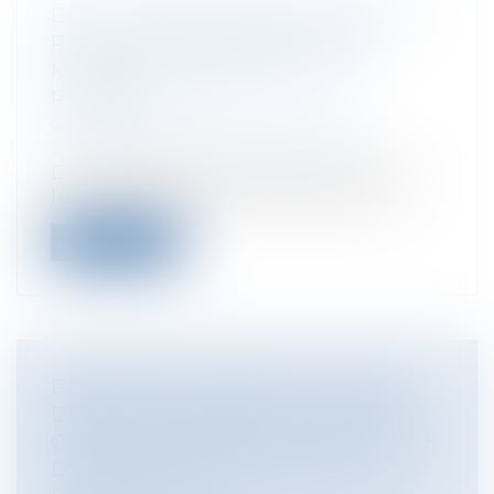
DEUX AFFAIRES CONNEXES JUGÉES
PAR DEUX TRIBUNAUX D’ETATS
MEMBRES DIFFÉRENTS, C’EST
POSSIBLE!
Collectivités
/
International
/
Droit
Européen / Droit communautaire
Dans l’hypothèse de recours introduit à
l’encontre de plusieurs défendeurs ay...
Lire la suite
DÉNÉGATION DU DROIT AU STATUT
DES BAUX COMMERCIAUX APRÈS
OFFRE DE PAIEMENT DE L'INDEMNITÉ
D'ÉVICTION : QUELS DÉLAIS DE