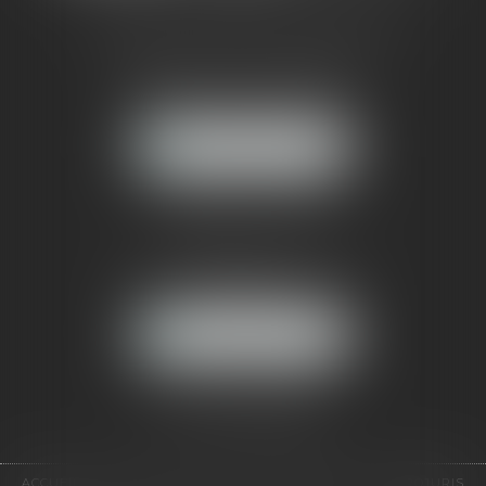
CABINET RUEIL-MALMAISON
121, avenue Paul Doumer
92500 RUEIL-MALMAISON
NOUS LOCALISER
CABINET PARIS
52, boulevard Emile Augier
75116 PARIS
NOUS LOCALISER
Pour nous contacter :
Tél :
01 41 91 76 76
ACCUEIL
LE CABINET
L'ÉQUIPE
EXPERTISES
EUROJURIS