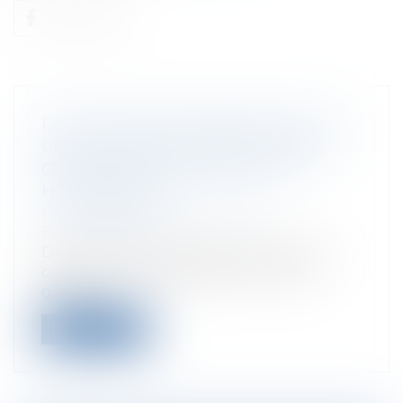
PEUT-ON CIRCULER PARTOUT AVEC
UNE TROTTINETTE ÉLECTRIQUE, UN
GYROPODE,UN GYROROUE, UN
HOVERBOARD ?
Collectivités
/
Environnement
/
Environnement
De plus en plus de personnes utilisent
comme moyen de déplacement des
gyropo...
Lire la suite