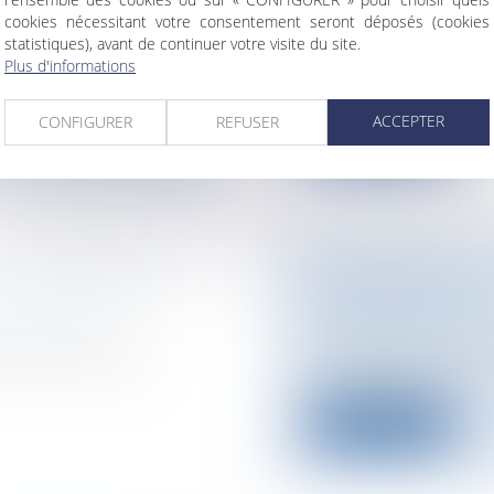
 Logement
Collectivités
/
Servic
cookies nécessitant votre consentement seront déposés (cookies
Personnel administr
statistiques), avant de continuer votre visite du site.
te, notaire, your own
L’herbe à NICOT n’e
Plus d'informations
parlementaire et à l’
ACCEPTER
CONFIGURER
REFUSER
Lire la suite
NT COMPANY IN
LE RAPPORT SU
EXPLOITATION
 Acquisition
Particuliers
/
Famill
company is always
En matière de succes
héritée des princ...
Lire la suite