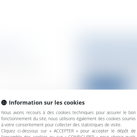
ILLITE
LE DÉVELOPPEM
L'ÉPREUVE DU 
n difficultés /
Collectivités
/
Conte
iété est toujours
Vents porteurs, vents
l'électricité d'origin..
Lire la suite
Information sur les cookies
Nous avons recours à des cookies techniques pour assurer le bon
fonctionnement du site, nous utilisons également des cookies soumis
à votre consentement pour collecter des statistiques de visite.
ANCE ?
LA LOI EVIN ET 
Cliquez ci-dessous sur « ACCEPTER » pour accepter le dépôt de
PÉNITENTIAIRE
l'ensemble des cookies ou sur « CONFIGURER » pour choisir quels