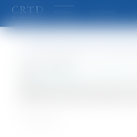
ACCUEIL
LE CABINET
L
Le développement des éoli
Auteur : LEXCAP RENNES – DRUAIS LAHALL
Publié le :
01/06/2006
Collectivités
/
Contentieux
/
Responsabilité ad
Source :
www.eurojuris.fr
Vents porteurs, vents contrairesD'ici 2010, la
atteindre 21%. Pour parvenir à cet objectif, l
seule 75% de la puissance nécessaire pour atte