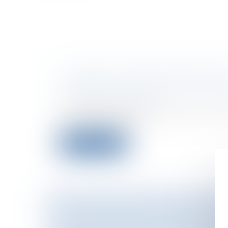
LE RACHAT D'UNE SOCIÉTÉ EN FA
Entreprises
/
Contentieux
/
Entreprises e
procédures collectives
La loi du 26 juillet 2005Acheter une soc
chose périlleuse. A...
Lire la suite
HOW TO BUY A PROPERTY IN FR