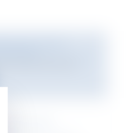
ENT DES ÉOLIENNES À
CONTENTIEUX
ntieux
/
Responsabilité administrative
 contrairesD'ici 2010, la part de
.
LE SERVICE PUBLIC