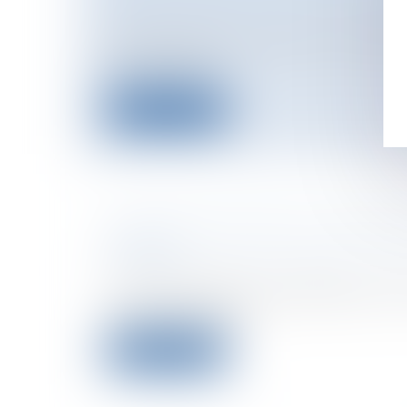
Particuliers
/
Patrimoine
/
Immobilier /
1) How do you find a property : real esta
search 2) Befo...
Lire la suite
ACQUISITION FROM AN INSOLVE
FRANCE
Entreprises
/
Vie de l'entreprise
/
Fusion
The Act dated 26th July 2005Buying a 
risky. The risks invol...
Lire la suite