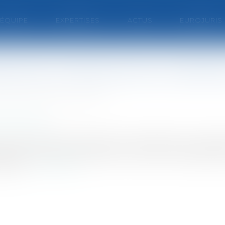
'ÉQUIPE
EXPERTISES
ACTUS
EUROJURIS
ennes à l'épreuve du contenti
E DERVILLERS & ROUHAUD
ministrative
 part de l'électricité d'origine renouvelable sur l'e
a France a tout particulièrement misé sur le développe
indre...
Lire la suite