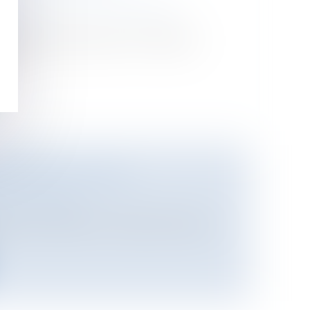
es publics
/
Fonction publique /
atif
n finit pas d’empoisonner le débat
he...
CCESSORAL D’UNE
e
/
Successions
sion, la tradition juridique française,