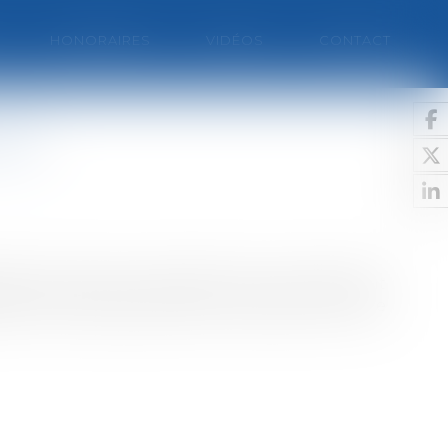
HONORAIRES
VIDÉOS
CONTACT
eux
nsemble du territoire européen doit normalement
ment de l'énergie éolienne, censée fournir elle