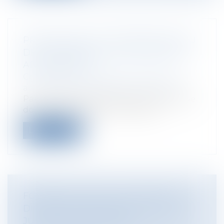
PRÉCISIONS SUR L’INTERRUPTION DU
DÉLAI CZABAJ EN CAS DE RECOURS
ADMINISTRATIF
Collectivités
/
Contentieux
/
Tribunal
administratif/ Procédure administrative
Par principe, une décision administrative
doit faire l’objet d’un recours (gr...
Lire la suite
FORFAIT EN JOURS : DE NOUVELLES
DISPOSITIONS CONVENTIONNELLES
JUGÉES INSUFFISANTES