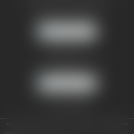
121, avenue Paul Doumer
92500 RUEIL-MALMAISON
NOUS LOCALISER
CABINET PARIS
52, boulevard Emile Augier
75116 PARIS
NOUS LOCALISER
Pour nous contacter :
Tél :
01 41 91 76 76
ACCUEIL
LE CABINET
L'ÉQUIPE
EXPERTISES
EUROJURIS
HONORAIRES
VIDÉOS
CONTACT
PLAN DU SITE