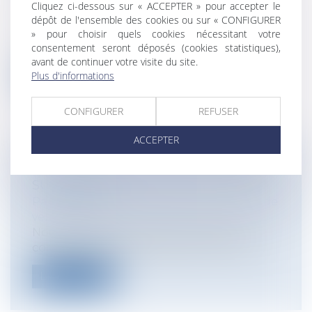
Entreprises
/
Gestion de l'entreprise
/
Cliquez ci-dessous sur « ACCEPTER » pour accepter le
Construction Immobilier
dépôt de l'ensemble des cookies ou sur « CONFIGURER
La Cour de cassation a de nouveau rendu
» pour choisir quels cookies nécessitant votre
consentement seront déposés (cookies statistiques),
un arrêt à propos des dispositions de...
avant de continuer votre visite du site.
Plus d'informations
Lire la suite
CONFIGURER
REFUSER
ACCEPTER
CLAUSE DE RÉSILIATION VS CLAUSE
SUSPENSIVE
Particuliers
/
Consommation
/
Contrats de
vente / Prêts
Nouvel affrontement entre la liberté
contractuelle et les dispositions du Cod...
Lire la suite