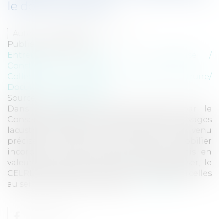
le domaine public
Auteur : DROUINEAU Thomas
Publié le :
19/10/2023
Entreprises
/
Gestion de l'entreprise
/
Construction Immobilier
Collectivités
/
Urbanisme
/
Permis de construire/
Documents d'urbanisme
Source :
www.eurojuris.fr
Dans le cadre d’un recours exercé par le
Conservatoire de l’espace littoral et des rivages
lacustres (CELRL), le Conseil d’Etat est venu
préciser le devenir d’un bien immobilier
incorporé dans le domaine public et mis en
valeur par un bail rural. Pour contextualiser, le
CELRL a acquis par un acte notarié des parcelles
au sein d’une commune dont...
Lire la suite