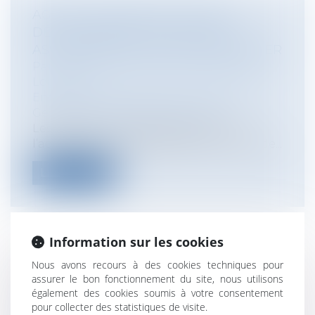
AGENTS IMMOBILIERS SYNDICS :
DÉTOURNEMENT DE FONDS ET
ASSURANCES DE L'AGENT IMMOBILIER
Particuliers
/
Patrimoine
/
Immobilier /
Logement
Entreprises
/
Gestion de l'entreprise
/
Gestion des risques et sécurité
Les agences immobilières exerçant
l’activité de syndic disposent au moins de...
Lire la suite
Information sur les cookies
BAIL COMMERCIAL : AVENANT ET
Nous avons recours à des cookies techniques pour
assurer le bon fonctionnement du site, nous utilisons
RÉPUTATION NON ÉCRITE DE LA
également des cookies soumis à votre consentement
CLAUSE D'INDEXATION
pour collecter des statistiques de visite.