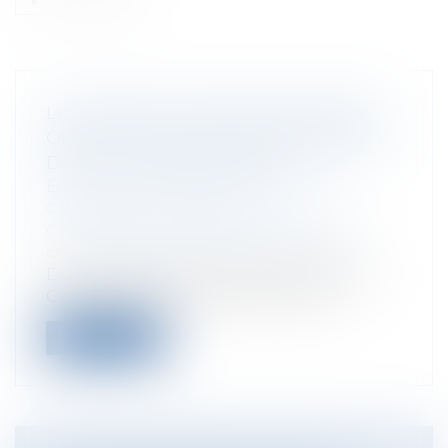
LE DEVENIR D’UN BIEN IMMOBILIER,
OBJET D’UN BAIL RURAL INCORPORÉ
DANS LE DOMAINE PUBLIC
Entreprises
/
Gestion de l'entreprise
/
Construction Immobilier
Collectivités
/
Urbanisme
/
Permis de
construire/ Documents d'urbanisme
Dans le cadre d’un recours exercé par le
Conservatoire de l’espace littoral e...
Lire la suite