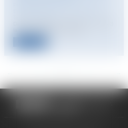
Particuliers
/
Emploi
/
Contrat de travail
Entreprises
/
Ressources humaines
/
Temps de travail
Dans un arrêt du 5 juillet 2023 (n°21-23.222)
la Cour de cassation s’est atta...
Lire la suite
<<
<
...
96
97
98
99
100
101
102
...
>
>>
CABINET RUEIL-MALMAISON