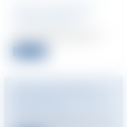
LE DIFFICILE COMBAT POUR LA
SCOLARISATION DES ENFANTS
ATTEINTS DE HANDICAP
Particuliers
/
Famille
/
Enfants
La loi n°2005-102 du 11 février 2005 pour
l’égalité des droits et des chances...
Lire la suite
LE RÉGIME DE PRESCRIPTION
APPLICABLE AUX RECOURS ENTRE
"CONSTRUCTEURS"
Entreprises
/
Gestion de l'entreprise
/
Construction Immobilier
Il est désormais établi qu’il ne peut exister