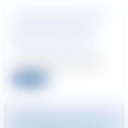
L’ÉQUATION IMPOSSIBLE : DROITS DE
LA DÉFENSE DE L’EMPLOYEUR ET
DROIT AU RESPECT DU SECRET
MÉDICAL DU SALARIÉ DANS LE
CONTENTIEUX PRUD’HOMAL
Entreprises
/
Gestion de l'entreprise
/
Gestion des risques et sécurité
Aux termes d’une décision rendue le 30
juin 2015, la Chambre sociale de la Co...
Lire la suite
PRÉCISIONS DE LA CNIL SUR
L'OUVERTURE DES JEUX DE DONNÉES