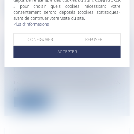
dépôt de l'ensemble des cookies ou sur « CONFIGURER
» pour choisir quels cookies nécessitant votre
Lire la suite
consentement seront déposés (cookies statistiques),
avant de continuer votre visite du site.
Plus d'informations
CONFIGURER
REFUSER
UBERPOP: LE CONSEIL
ACCEPTER
CONSTITUTIONNEL CONFIRME
L'INTERDICTION
Entreprises
/
Marketing et ventes
/
Concurrence
Dans sa décision Société UBER France SAS
et autre, rendue le du 22 septembre...
Lire la suite