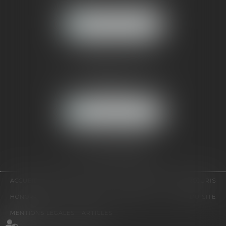
92500 RUEIL-MALMAISON
NOUS LOCALISER
CABINET PARIS
52, boulevard Emile Augier
75116 PARIS
NOUS LOCALISER
Pour nous contacter :
Tél :
01 41 91 76 76
ACCUEIL
LE CABINET
L'ÉQUIPE
EXPERTISES
EUROJURIS
HONORAIRES
VIDÉOS
CONTACT
PLAN DU SITE
MENTIONS LÉGALES
ARTICLES