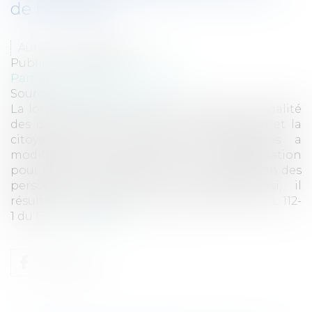
de handicap
Auteur : MEUNIER Flavien
Publié le :
23/09/2015
Particuliers
/
Famille
/
Enfants
Source :
www.eurojuris.fr
La loi n°2005-102 du 11 février 2005 pour l’égalité
des droits et des chances, la participation et la
citoyenneté des personnes handicapées a
modifié les dispositions du Code de l’éducation
pour garantir un véritable droit à l’éducation des
personnes atteintes d’un handicap.Ainsi, il
résulte des dispositions des articles L 111-2 et L 112-
1 du Co...
Lire la suite