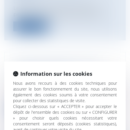
Distribution
Le décret du 6 juillet 2010 relatif aux
personnes susceptibles de bénéficier...
Lire la suite
POMPIERS: RÉMUNÉRATION DES
HEURES DE GARDE
Information sur les cookies
Collectivités
/
Services publics
/
Fonction
Nous avons recours à des cookies techniques pour
publique / Personnel administratif
assurer le bon fonctionnement du site, nous utilisons
Le contentieux né en 2002 a été tranché le
également des cookies soumis à votre consentement
4 août par le tribunal administrat...
pour collecter des statistiques de visite.
Cliquez ci-dessous sur « ACCEPTER » pour accepter le
Lire la suite
dépôt de l'ensemble des cookies ou sur « CONFIGURER
» pour choisir quels cookies nécessitant votre
consentement seront déposés (cookies statistiques),
avant de continuer votre visite du site.