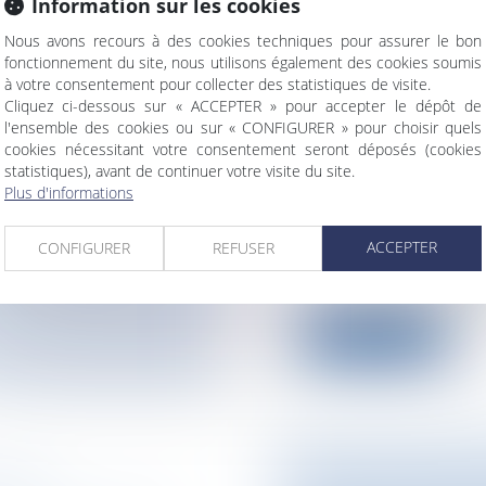
Information sur les cookies
Lire la suite
Nous avons recours à des cookies techniques pour assurer le bon
fonctionnement du site, nous utilisons également des cookies soumis
à votre consentement pour collecter des statistiques de visite.
Cliquez ci-dessous sur « ACCEPTER » pour accepter le dépôt de
l'ensemble des cookies ou sur « CONFIGURER » pour choisir quels
cookies nécessitant votre consentement seront déposés (cookies
 SOUS-LOUER
OFFRE DE CESSI
statistiques), avant de continuer votre visite du site.
ITÉ ?
OFFRE EXPRIMÉ
Plus d'informations
EST VALABLE
 Logement
Entreprises
/
Vie de 
ACCEPTER
CONFIGURER
REFUSER
roisième chambre
Une offre de cessio
pourcentage du capit
Lire la suite
 DES
L'ACTION EN RE