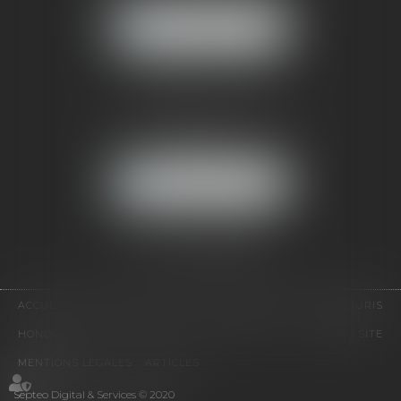
NOUS LOCALISER
CABINET PARIS
52, boulevard Emile Augier
75116 PARIS
NOUS LOCALISER
Pour nous contacter :
Tél :
01 41 91 76 76
ACCUEIL
LE CABINET
L'ÉQUIPE
EXPERTISES
EUROJURIS
HONORAIRES
VIDÉOS
CONTACT
PLAN DU SITE
MENTIONS LÉGALES
ARTICLES
Septeo Digital & Services © 2020