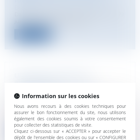
Particuliers
/
Emploi
/
Licenciements /
Démission
Dans un arrêt du 29 juin 2022 (Cass. soc. 29
juin 2022, n° 21-11.437), la Cou...
Lire la suite
LE NOUVEAU STATUT DES
INDÉPENDANTS EST-IL PLUS
PROTECTEUR ?
Information sur les cookies
Entreprises
/
Vie de l'entreprise
/
Création
de l'entreprise
Nous avons recours à des cookies techniques pour
Artisan, commerçant, profession libérale,
assurer le bon fonctionnement du site, nous utilisons
également des cookies soumis à votre consentement
consultant, courtier… Selon les chi...
pour collecter des statistiques de visite.
Cliquez ci-dessous sur « ACCEPTER » pour accepter le
Lire la suite
dépôt de l'ensemble des cookies ou sur « CONFIGURER