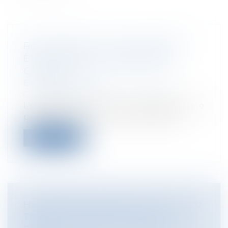
RECRUTEMENT : À QUEL MOMENT
ÊTES-VOUS ENGAGÉ ENVERS LE
CANDIDAT ?
Entreprises
/
Ressources humaines
/
Contrat de travail
L’engagement envers un candidat est une
problématique qui a été clarifiée par...
Lire la suite
HARCÈLEMENT MORAL ET SEXUEL AU
TRAVAIL ET MODE DE PREUVE