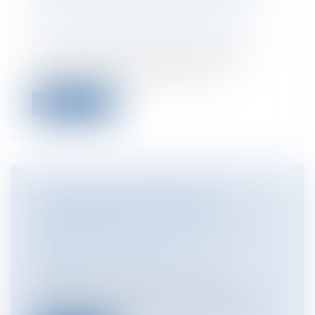
Particuliers
/
Famille
/
Successions
Collectivités
/
Services publics
/
Service
public / Délégation de service public
La loi dite 3DS du 21 février 2022 (loi n°
2022-217 du 21 février 2022 relati...
Lire la suite
LA NOUVELLE PROFESSION DE
COMMISSAIRE DE JUSTICE
Particuliers
/
Civil / Pénal
/
Procédure
pénale / Procédure civile
Entreprises
/
Contentieux
/
Voies
d'exécution
Depuis le 1er juillet 2022, est née la
nouvelle profession de commissaire de...