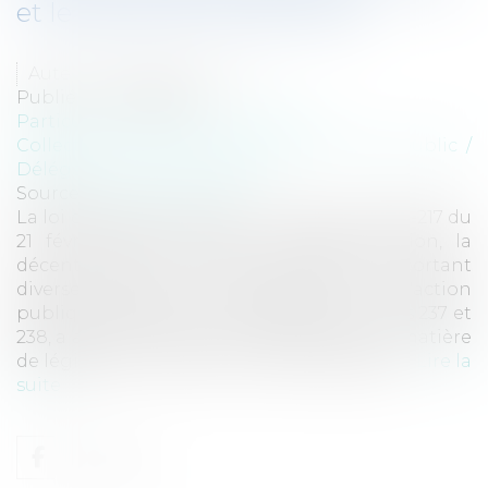
et le décret du 5 août 2022
Auteur : FINKELSTEIN Julia
Publié le :
20/09/2022
Particuliers
/
Famille
/
Successions
Collectivités
/
Services publics
/
Service public /
Délégation de service public
Source :
www.eurojuris.fr
La loi dite 3DS du 21 février 2022 (loi n° 2022-217 du
21 février 2022 relative à la différenciation, la
décentralisation, la déconcentration et portant
diverses mesures de simplification de l'action
publique locale), et notamment ses articles 237 et
238, a apporté certaines modifications en matière
de législation funéraire. Le décret d’applic...
Lire la
suite