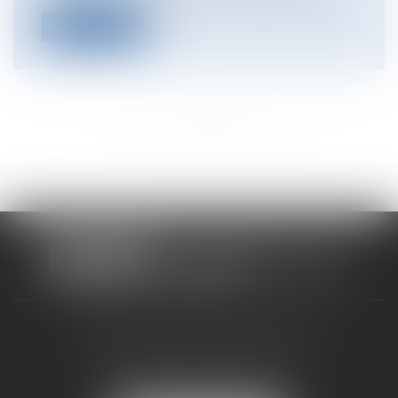
Lire la suite
<<
<
...
136
137
138
139
140
141
142
...
>
>>
CABINET RUEIL-MALMAISON
121, avenue Paul Doumer
92500 RUEIL-MALMAISON