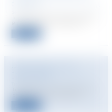
ÊTRE SIGNÉ ?
Collectivités
/
Marchés publics
/
Procédure
de passation
Le décompte général ne devient définitif,
et par conséquent intangible, qu'à...
Lire la suite
CONGÉS PAYÉS ET JOURS DE
FRACTIONNEMENT
Entreprises
/
Ressources humaines
/
Temps de travail
Il est établi qu’un salarié présent tout au
long de l’année, ou plus exacteme...
Lire la suite