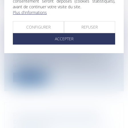
consentement seront déposés (cookies statistiques),
avant de continuer votre visite du site.
Plus d'informations
CONFIGURER
REFUSER
LE POUVOIR DE POLICE DU MAIRE ET
ACCEPTER
L’IMPLANTATION D'ANTENNE RELAIS
Collectivités
/
Contentieux
/
Responsabilité civile et pénale de l'élu
Le Conseil d'Etat a eu l'occasion de
décider que le Maire n'était pas compéte...
Lire la suite
PAR QUI LE DÉCOMPTE GÉNÉRAL
D'UN MARCHÉ DE TRAVAUX DOIT-IL