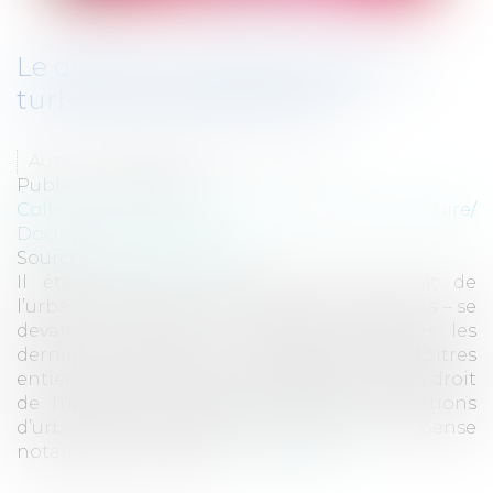
Le droit de l'urbanisme dans la
turbulence des réformes
Auteur : ROUHAUD Jean-François
Publié le :
05/12/2011
Collectivités
/
Urbanisme
/
Permis de construire/
Documents d'urbanisme
Source :
www.eurojuris.fr
Il était légitime de penser que le droit de
l’urbanisme - et du même coup les praticiens – se
devait de prendre le temps de digérer les
dernières réformes qui modifient des chapitres
entiers du code de l’urbanisme.Réformes en droit
de l'urbanisme: fiscalité, surfaces, autorisations
d’urbanisme, documents d’urbanisme…On pense
notamment au régime...
Lire la suite