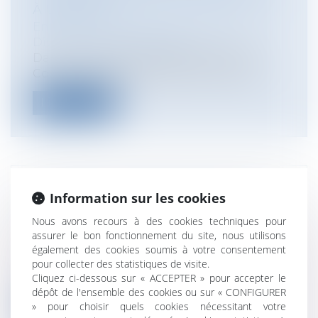
À UNE CRP
Entreprises
/
Ressources humaines
/
Discipline et licenciement
Dans un arrêt du 28 septembre 2011, la
Cour de Cassation s’est prononcée sur...
Lire la suite
LE DROIT DE L'URBANISME DANS LA
Information sur les cookies
TURBULENCE DES RÉFORMES
Nous avons recours à des cookies techniques pour
Collectivités
/
Urbanisme
/
Permis de
assurer le bon fonctionnement du site, nous utilisons
construire/ Documents d'urbanisme
également des cookies soumis à votre consentement
Il était légitime de penser que le droit de
pour collecter des statistiques de visite.
l’urbanisme - et du même coup les...
Cliquez ci-dessous sur « ACCEPTER » pour accepter le
dépôt de l'ensemble des cookies ou sur « CONFIGURER
Lire la suite
» pour choisir quels cookies nécessitant votre