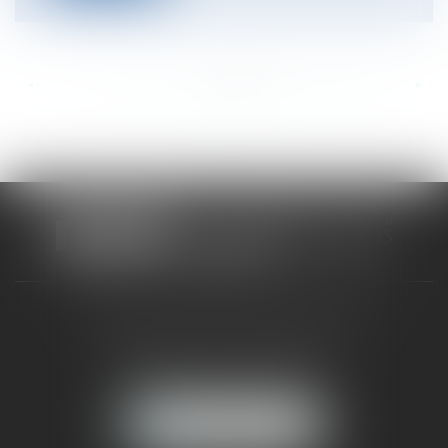
<<
<
...
671
672
673
674
675
676
677
...
>
>>
CABINET RUEIL-MALMAISON
121, avenue Paul Doumer
92500 RUEIL-MALMAISON
NOUS LOCALISER