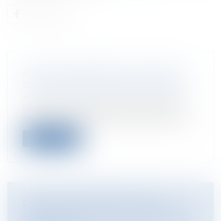
ADOPTION DÉFINITIVE DU BUDGET
DE LA SÉCURITÉ SOCIALE POUR 2012
Particuliers
/
Santé
/
Protection sociale
Le Parlement a définitivement adopté
mardi 29 novembre le budget 2012 de la S...
Lire la suite
DU SORT DE L'OBLIGATION DE
RECLASSEMENT EN CAS D'ADHÉSION