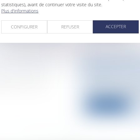
x entreprises, soit
PrécisionsL'alcool
statistiques), avant de continuer votre visite du site.
entreprises, soit abse
Plus d'informations
Lire la suite
ACCEPTER
CONFIGURER
REFUSER
S ALIMENTAIRES
FUMER DANS L'
Entreprises
/
Gestio
sécurité
ennesEnfin, après
Les salariés exposés
reconnaissance ext
Lire la suite
<<
<
...
982
983
984
985
986
987
988
...
>
>>