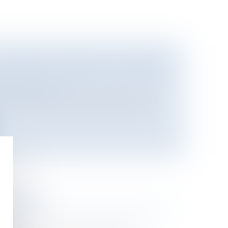
 L'HOMME, POURQUOI TOUJOURS
 Pénal
/
Victimes
ces de la nature et celles de la liberté,
TREPRISE
n de l'entreprise
/
Gestion des risques et