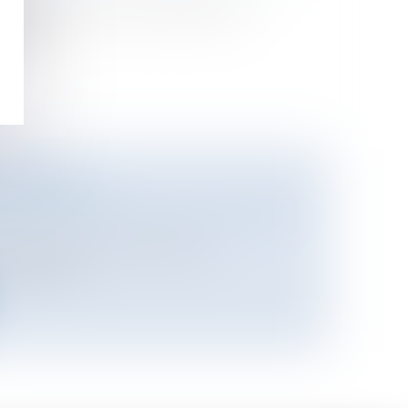
 pose de nombreux problèmes aux
ntéis...
ENTREPRISE
n de l'entreprise
/
Gestion des risques et
 à un danger mortel« C’est la
rêmement...