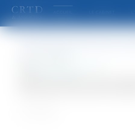
ACCUEIL
LE CABINET
L
Les droits de l'homme, po
Publié le :
01/10/2006
Particuliers
/
Civil / Pénal
/
Victimes
Source :
www.eurojuris.fr
Tiraillé entre les forces de la nature et celle
quelque chose lui est dû : un respect, un égar
reconnaissance d’une dignité qu’il revendique 