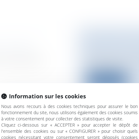
LES DROITS DE
?
n difficultés /
Particuliers
/
Civil /
d'une exploitation
Tiraillé entre les for
l’homme aspir...
Lire la suite
Information sur les cookies
Nous avons recours à des cookies techniques pour assurer le bon
fonctionnement du site, nous utilisons également des cookies soumis
à votre consentement pour collecter des statistiques de visite.
L'ALCOOL EN EN
Cliquez ci-dessous sur « ACCEPTER » pour accepter le dépôt de
Entreprises
/
Gestio
Démission
l'ensemble des cookies ou sur « CONFIGURER » pour choisir quels
sécurité
cookies nécessitant votre consentement seront déposés (cookies