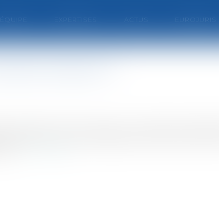
'ÉQUIPE
EXPERTISES
ACTUS
EUROJURIS
urquoi toujours ?
s de la liberté, l’homme aspire à une exigence fondame
d, quelque chose qui sauvegarde ses chances de faire d
par...
Lire la suite