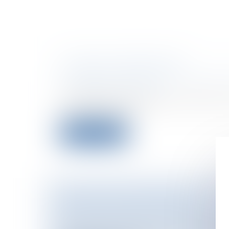
LA MISE À DISPOSITION
Entreprises
/
Contentieux
/
Entreprises e
procédures collectives
La procédure de liquidation judiciaire 
viticole est ouvert...
Lire la suite
L'ALCOOL EN ENTREPRISE
Particuliers
/
Emploi
/
Licenciements / 