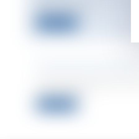
L'alcool pose de nombreux problèmes au
absentéisme, accide...
Lire la suite
LÉGISLATION DES COMPLÉMENT
Particuliers
/
Santé
/
Préjudice corporel
La France se plie aux exigences europé
20 ans de combat, la...
Lire la suite