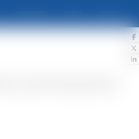
HONORAIRES
VIDÉOS
CONTACT
ntale : « du seul fait qu’il est un être humain,
e lui même ce qu’il est capable de devenir ; la