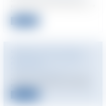
Une ordonnance du 8 décembre 2017
permet d'utiliser des technologies comme
l...
Lire la suite
RÉFORME DU CODE DU TRAVAIL :
ADAPTATION DE LA PROCÉDURE
PRUD'HOMALE
Entreprises
/
Ressources humaines
/
Discipline et licenciement
Un décret du 15 décembre 2017 adapte la
procédure prud'homale en matière de c...
Lire la suite