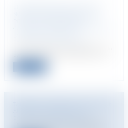
L’INTERPRÉTATION STRICTE DE LA
NOTION D’ENTREPRISES LIÉES AU
REGARD DES RÈGLEMENTS
COMMUNAUTAIRES PRIVILÉGIÉE PAR
LA COUR DE CASSATION
Entreprises
/
Finances
/
Fiscalité
L’arrêt en date du 8 novembre 2017 rendu
par la chambre commerciale de la Cou...
Lire la suite
TANSFERT DE SIÈGE SOCIAL DANS UN
AUTRE PAYS MEMBRE DE L'UE
Entreprises
/
Vie de l'entreprise
L’arrêt rendu par la Cour de Justice de