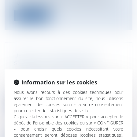
l’Union Européenne le 25 octobre 2017...
Lire la suite
UBER EST UN PRESTATAIRE DE
SERVICES DE TRANSPORTS
Collectivités
/
International
/
Droit
Européen / Droit communautaire
Information sur les cookies
La CJUE considère que le service de mise
en relation avec des chauffeurs non...
Nous avons recours à des cookies techniques pour
assurer le bon fonctionnement du site, nous utilisons
Lire la suite
également des cookies soumis à votre consentement
pour collecter des statistiques de visite.
Cliquez ci-dessous sur « ACCEPTER » pour accepter le
dépôt de l'ensemble des cookies ou sur « CONFIGURER
» pour choisir quels cookies nécessitant votre
consentement seront déposés (cookies statistiques),