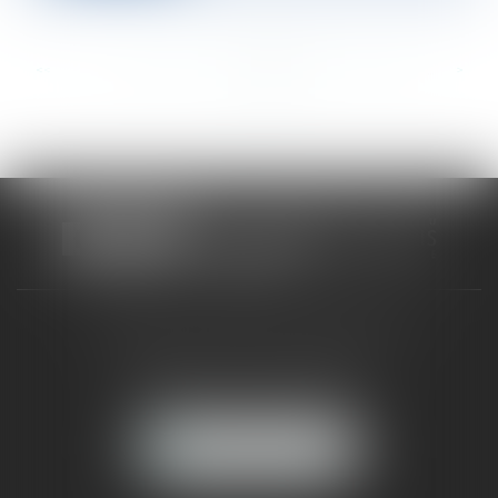
<<
<
...
325
326
327
328
329
330
331
...
>
>>
CABINET RUEIL-MALMAISON
121, avenue Paul Doumer
92500 RUEIL-MALMAISON
NOUS LOCALISER