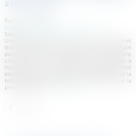
à la blockchain
Publié le :
18/12/2017
Entreprises
/
Finances
/
Banque et finance
Source :
www.eurojuris.fr
Une ordonnance du 8 décembre 2017 permet
d'utiliser des technologies comme la blockchain
pour l'échange de certains titres financiers.
L'ordonnance du 8 décembre 2017 relative à
l'utilisation d'un dispositif d'enregistrement
électronique partagé pour la représentation et la
transmission de titres financiers fait de Paris la
première place fi...
Lire la suite