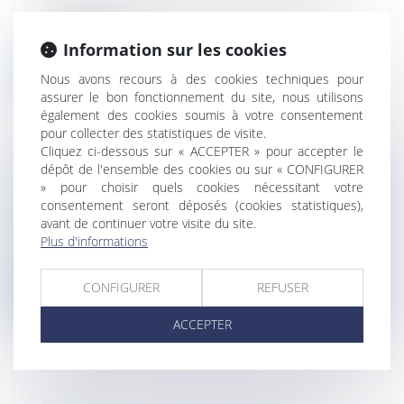
COMERCIAL Y LEGISLATION APLICABLE EN
FRANCIA...
Information sur les cookies
Lire la suite
Nous avons recours à des cookies techniques pour
assurer le bon fonctionnement du site, nous utilisons
également des cookies soumis à votre consentement
pour collecter des statistiques de visite.
Cliquez ci-dessous sur « ACCEPTER » pour accepter le
dépôt de l'ensemble des cookies ou sur « CONFIGURER
» pour choisir quels cookies nécessitant votre
LE BULLETIN DE PAIE
consentement seront déposés (cookies statistiques),
Particuliers
/
Emploi
/
Contrat de travail
avant de continuer votre visite du site.
Sans aucune mention de Convention
Plus d'informations
CollectiveIl convient de distinguer le cas...
CONFIGURER
REFUSER
Lire la suite
ACCEPTER