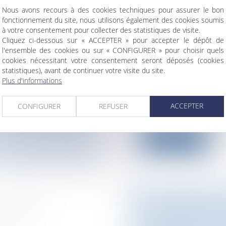
Nous avons recours à des cookies techniques pour assurer le bon
fonctionnement du site, nous utilisons également des cookies soumis
à votre consentement pour collecter des statistiques de visite.
Cliquez ci-dessous sur « ACCEPTER » pour accepter le dépôt de
CONSTRUIRE EN
ZONES DE MOUI
l'ensemble des cookies ou sur « CONFIGURER » pour choisir quels
CÔTIÈRE
LÉGERS : SOUMI
cookies nécessitant votre consentement seront déposés (cookies
statistiques), avant de continuer votre visite du site.
REMARQUABLES 
nstruire/
Plus d'informations
Collectivités
/
Urban
Documents d'urba
 accordé un permis
ACCEPTER
CONFIGURER
REFUSER
L’établissement d’
légers (ZMEL) consis.
Lire la suite
 BUSÉS ET
CAUTIONNEMENT 
DU CODE CIVIL 