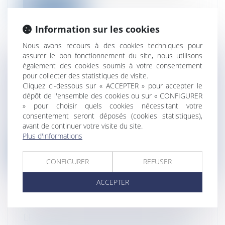
Lire la suite
Information sur les cookies
Nous avons recours à des cookies techniques pour
assurer le bon fonctionnement du site, nous utilisons
également des cookies soumis à votre consentement
LE CONTRAT NOUVELLE EMBAUCHE
pour collecter des statistiques de visite.
CONDAMNÉ
Cliquez ci-dessous sur « ACCEPTER » pour accepter le
dépôt de l'ensemble des cookies ou sur « CONFIGURER
Entreprises
/
Ressources humaines
/
» pour choisir quels cookies nécessitant votre
Contrat de travail
consentement seront déposés (cookies statistiques),
Devant la frilosité de certains employeurs
avant de continuer votre visite du site.
à recruter du personnel compte ten...
Plus d'informations
Lire la suite
CONFIGURER
REFUSER
ACCEPTER
LE PROJET DE LOI SUR LES MINEURS