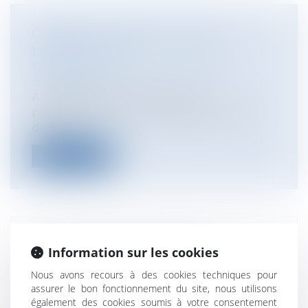
CONFLIT : POURQUOI CHOISIR
L'ARBITRAGE ?
Entreprises
/
Contentieux
/
Justice
commerciale
A l’heure où les Tribunaux sont
particulièrement encombrés, avec des
délais d...
Lire la suite
PORTABILITÉ DES SERVICES
Information sur les cookies
NUMÉRIQUES DANS L'UE DEPUIS LE
Nous avons recours à des cookies techniques pour
1ER AVRIL
assurer le bon fonctionnement du site, nous utilisons
Particuliers
/
Consommation
/
également des cookies soumis à votre consentement