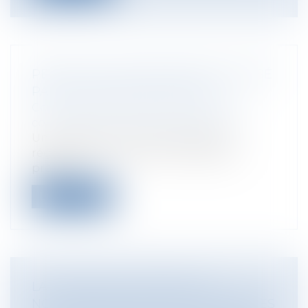
PERMIS DE CONSTRUIRE RÉGULARISÉ
PAR UN PERMIS MODIFICATIF
Collectivités
/
Urbanisme
/
Permis de
construire/ Documents d'urbanisme
Un permis de construire peut être
régularisé par un permis modificatif
prenan...
Lire la suite
LA CPAM DOIT MOTIVER LES
NOTIFICATIONS DE PAYER ADRESSÉES