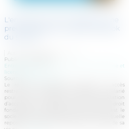
L'employeur peut-il apporter une
preuve tirée du compte Facebook
du salarié?
Auteur : BROCHARD Christian
Publié le :
18/04/2018
Entreprises
/
Ressources humaines
/
Discipline et
licenciement
Source :
www.eurojuris.fr
Le recueil d’informations publiées en accès
restreint sur le compte Facebook d’un salarié
pour lequel l’employeur n’a pas d’autorisation
d’accès, est un mode de preuve illicite. Le droit
fondamental au respect de sa vie privée est le
socle d’une jurisprudence sociale fournie, laquelle
repose sur le droit au respect de l’intimité de sa