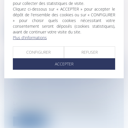
Informatique et Internet
pour collecter des statistiques de visite.
Les citoyens membres de l’Union
Cliquez ci-dessous sur « ACCEPTER » pour accepter le
européenne peuvent désormais, lors de
dépôt de l'ensemble des cookies ou sur « CONFIGURER
» pour choisir quels cookies nécessitant votre
leurs s...
consentement seront déposés (cookies statistiques),
avant de continuer votre visite du site.
Lire la suite
Plus d'informations
CONFIGURER
REFUSER
ACCEPTER
L'EMPLOYEUR PEUT-IL APPORTER
UNE PREUVE TIRÉE DU COMPTE
FACEBOOK DU SALARIÉ?
Entreprises
/
Ressources humaines
/
Discipline et licenciement
Le recueil d’informations publiées en
accès restreint sur le compte Facebook...
Lire la suite