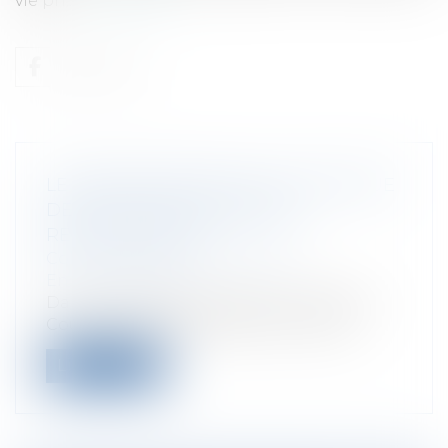
vie pri...
Lire la suite
LE RENFORCEMENT DE LA POLITIQUE
DE SOUTIEN AUX ÉNERGIES
RENOUVELABLES
Collectivités
/
Environnement
/
Environnement
Dans un rapport daté du 18 avril 2018, la
Cour des comptes détaille les modal...
Lire la suite