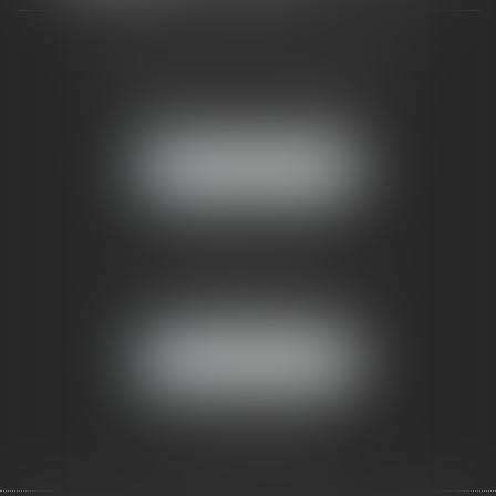
CABINET RUEIL-MALMAISON
121, avenue Paul Doumer
92500 RUEIL-MALMAISON
NOUS LOCALISER
CABINET PARIS
52, boulevard Emile Augier
75116 PARIS
NOUS LOCALISER
Pour nous contacter :
Tél :
01 41 91 76 76