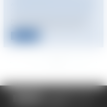
AUX ÉTABLISSEMENTS HOSPITALIERS
Collectivités
/
Finances locales
/
Fiscalité/
Gestion de fait/ Chambre des Comptes
Par deux jugements du 22 mars 2018, le
Tribunal des affaires de sécurité soci...
Lire la suite
<<
<
...
310
311
312
313
314
315
316
...
>
>>