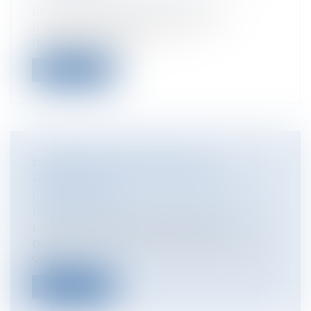
Le Conseil national du numérique
(CNNum) vient de publier ses
recommandations...
Lire la suite
EXPROPRIATION : DATE DE
RÉFÉRENCE POUR FIXATION DE
L'INDEMNITÉ
Particuliers
/
Patrimoine
/
Expropriation
La Cour de Cassation vient de se
prononcer sur les conditions de prise en
com...
Lire la suite