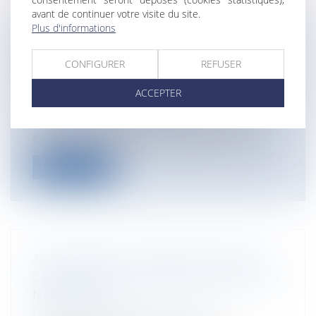
avant de continuer votre visite du site.
Plus d'informations
ENCADREMENT DE LA PUBLICITÉ DES
DISPOSITIFS ÉLECTRONIQUES DE
CONFIGURER
REFUSER
VAPOTAGE
Entreprises
/
Marketing et ventes
/
ACCEPTER
Publicité/ marketing
Une circulaire du 25 septembre 2014
encadre la publicité des dispositifs élec...
Lire la suite
JULES FERRY 3.0, BÂTIR UNE ÉCOLE
CRÉATIVE ET JUSTE DANS UN MONDE
NUMÉRIQUE
Particuliers
/
Famille
/
Enfants