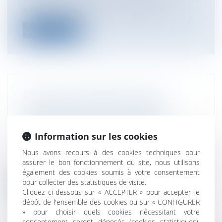
sur les droits du conjoint du défun...
Lire la suite
LE RÔLE DU MÉDIATEUR DANS
L’ACCORD EXTRAJUDICIAIRE DE
PAIEMENT EN ESPAGNE (AEP)
Entreprises
/
Contentieux
/
Justice
Information sur les cookies
commerciale
Nous avons recours à des cookies techniques pour
Conformément tant au Code de Conduite
assurer le bon fonctionnement du site, nous utilisons
Européen pour les Médiateurs qu’à la Lo...
également des cookies soumis à votre consentement
pour collecter des statistiques de visite.
Lire la suite
Cliquez ci-dessous sur « ACCEPTER » pour accepter le
dépôt de l'ensemble des cookies ou sur « CONFIGURER
» pour choisir quels cookies nécessitant votre
consentement seront déposés (cookies statistiques),