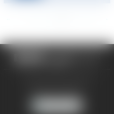
<<
<
...
467
468
469
470
471
472
473
...
>
>>
CABINET RUEIL-MALMAISON
121, avenue Paul Doumer
92500 RUEIL-MALMAISON
NOUS LOCALISER