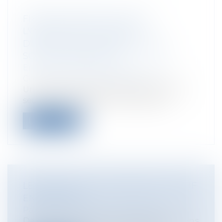
FIXATION DES SEUILS POUR
L'OBLIGATION ANTICIPÉE
D'EFFECTUER LA DÉCLARATION
SOCIALE NOMINATIVE
Entreprises
/
Gestion de l'entreprise
/
Communication et vie sociale
Un décret du 24 septembre 2014 fixe les
seuils de l'obligation anticipée d'ef...
Lire la suite
LES DROITS DE SUCCESSION DU VEUF
EN ESPAGNE
Particuliers
/
Famille
/
Successions
Dans cet article, nous nous concentrerons