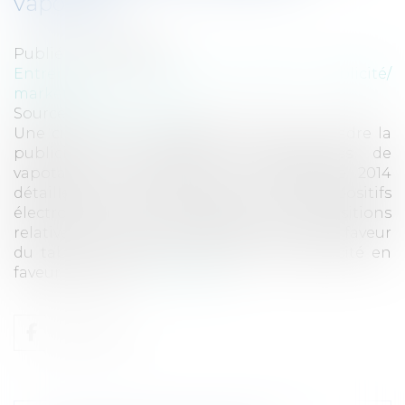
vapotage
Publié le :
08/10/2014
Entreprises
/
Marketing et ventes
/
Publicité/
marketing
Source :
www.eurojuris.fr
Une circulaire du 25 septembre 2014 encadre la
publicité des dispositifs électroniques de
vapotage.La circulaire du 25 septembre 2014
détaille les modalités d’application aux dispositifs
électroniques de vapotage des dispositions
relatives à l’interdiction de la publicité en faveur
du tabac et de celles relatives à la publicité en
faveur des méd...
Lire la suite