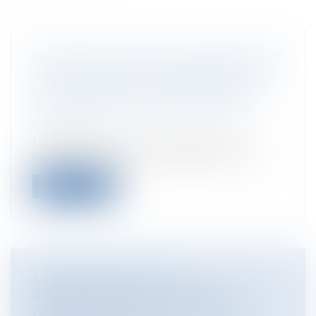
INDEMNITÉ LÉGALE DE LICENCIEMENT
: QUEL SALAIRE DE RÉFÉRENCE DOIT-
ON PRENDRE EN CONSIDÉRATION?
Particuliers
/
Emploi
/
Licenciements /
Démission
Lors du licenciement du salarié, une
indemnité doit lui être versée, sous con...
Lire la suite
ENCADREMENT DE LA
RÉMUNÉRATION DE CERTAINS
DIRIGEANTS D'ÉTABLISSEMENTS