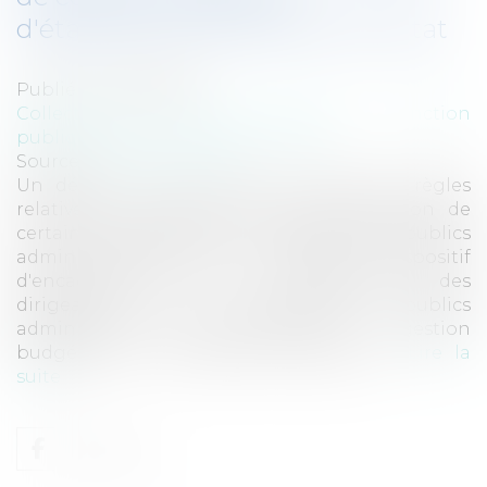
d'établissements publics de l'Etat
Publié le :
24/05/2017
Collectivités
/
Services publics
/
Fonction
publique / Personnel administratif
Source :
www.eurojuris.fr
Un décret du 9 mai 2017 concerne les règles
relatives à la fixation de la rémunération de
certains dirigeants des établissements publics
administratifs de l'Etat. Il institue un dispositif
d'encadrement de la rémunération des
dirigeants des établissements publics
administratifs de l'Etat soumis à la gestion
budgétaire et comptable publique p...
Lire la
suite