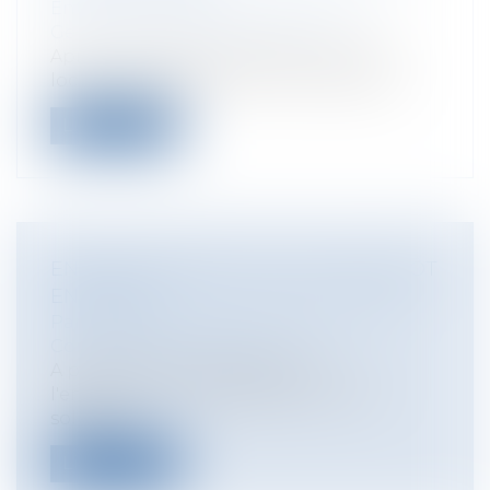
Entreprises
/
Gestion de l'entreprise
/
Gestion des risques et sécurité
Après l'interdiction de fumer dans les
locaux à usage collectif et notamment...
Lire la suite
ENREGISTREMENT DES PACS BIENTÔT
EN MAIRIE
Particuliers
/
Famille
/
Mariage / PACS /
Concubinage / Vie civile
A partir du 1er novembre 2017,
l'enregistrement des pactes civils de
solidari...
Lire la suite