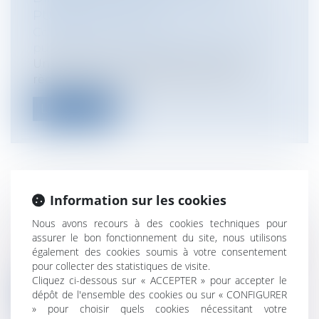
PUBLICS DE L'ETAT
Collectivités
/
Services publics
/
Fonction
publique / Personnel administratif
Un décret du 9 mai 2017 concerne les
règles relatives à la fixation de la rém...
Lire la suite
Information sur les cookies
FACEBOOK SANCTIONNÉ PAR LA CNIL
Particuliers
/
Consommation
/
Nous avons recours à des cookies techniques pour
Informatique et Internet
assurer le bon fonctionnement du site, nous utilisons
La formation restreinte de la CNIL vient de
également des cookies soumis à votre consentement
pour collecter des statistiques de visite.
prononcer une sanction de 150.000...
Cliquez ci-dessous sur « ACCEPTER » pour accepter le
dépôt de l'ensemble des cookies ou sur « CONFIGURER
Lire la suite
» pour choisir quels cookies nécessitant votre