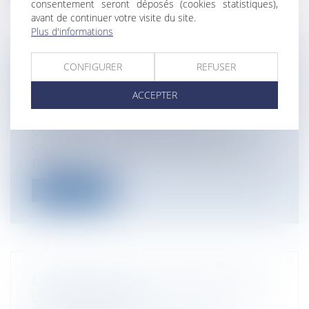
consentement seront déposés (cookies statistiques),
avant de continuer votre visite du site.
Plus d'informations
CONFIGURER
REFUSER
PROCÉDURE PRUD'HOMALE : DES
AJUSTEMENTS
ACCEPTER
Entreprises
/
Ressources humaines
/
Discipline et licenciement
Un décret du 10 mai 2017 procède à
certains ajustements de la procédure
prud'...
Lire la suite
L’INTERDICTION DE VAPOTER SUR LE
LIEU DE TRAVAIL