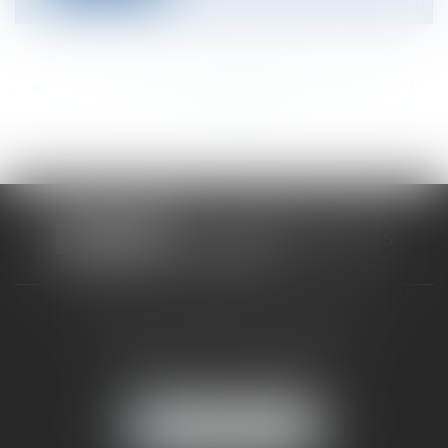
<<
<
...
352
353
354
355
356
357
358
...
>
>>
CABINET RUEIL-MALMAISON
121, avenue Paul Doumer
92500 RUEIL-MALMAISON
NOUS LOCALISER