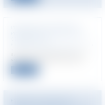
PROCÉDURE DE CONCILIATION :
PRÉCISIONS SUR L’ÉTENDUE DE LA
CONFIDENTIALITÉ
Entreprises
/
Contentieux
/
Entreprises en
difficultés / procédures collectives
Il est acquis que toute personne qui est
appelée à la procédure de conciliati...
Lire la suite
ENLÈVEMENT INTERNATIONAL