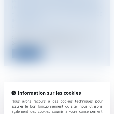
PAS UNE CAUSE EXONÉRATOIRE DE
RESPONSABILITÉ DU CONSTRUCTEUR,
Y COMPRIS AU TITRE DES PRÉJUDICES
IMMATÉRIELS
Entreprises
/
Gestion de l'entreprise
/
Construction Immobilier
Cass, 3ème civ, 19 septembre 2024, n°22-
24.808 Aux termes de l’article L 2...
Lire la suite
LA RÉCEPTION TACITE IMPLIQUE UNE
Information sur les cookies
VOLONTÉ NON ÉQUIVOQUE DU
MAITRE DE L'OUVRAGE DE RECEVOIR
Nous avons recours à des cookies techniques pour
L'OUVRAGE
assurer le bon fonctionnement du site, nous utilisons
également des cookies soumis à votre consentement
Particuliers
/
Patrimoine
/
Construction