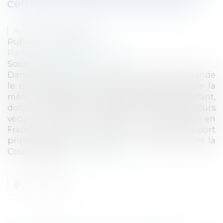
celui de sa résidence habituelle
Auteur : BLEIN Paul
Publié le :
30/09/2024
Particuliers
/
Famille
/
Enfants
Source :
www.eurojuris.fr
Dans cette affaire, le père danois, M. [F], demande
le retour de son fils au Danemark après que la
mère ukrainienne, Mme [B], a déplacé l’enfant,
dont il convient de préciser qu’il avait toujours
vécu en Ukraine et jamais au Danemark, en
France sans en informer le père. L’apport
principal de cet arrêt tient à la manière dont la
Cour de cassati...
Lire la suite