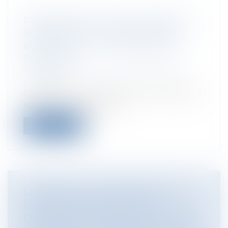
PROMESSE DE VENTE, CONDITIONS
SUSPENSIVES ET OBLIGATIONS DU
PROMETTANT ... LA RIGUEUR DES
PRINCIPES
Particuliers
/
Patrimoine
/
Immobilier /
Logement
Cass, 3ème civ, 11 juillet 2024, n°22-20.046 Il
est toujours essentiel d...
Lire la suite
LE DÉFAUT DE SOUSCRIPTION DE
L'ASSURANCE OBLIGATOIRE
DOMMAGES OUVRAGE NE CONSTITUE