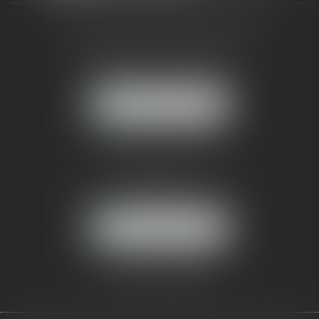
CABINET RUEIL-MALMAISON
121, avenue Paul Doumer
92500 RUEIL-MALMAISON
NOUS LOCALISER
CABINET PARIS
52, boulevard Emile Augier
75116 PARIS
NOUS LOCALISER
Pour nous contacter :
Tél :
01 41 91 76 76