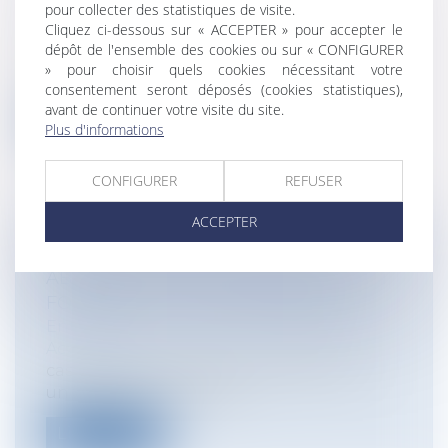
pour collecter des statistiques de visite.
Entreprises
/
Gestion de l'entreprise
/
Cliquez ci-dessous sur « ACCEPTER » pour accepter le
Construction Immobilier
dépôt de l'ensemble des cookies ou sur « CONFIGURER
Depuis un arrêt de principe de la 3ème
» pour choisir quels cookies nécessitant votre
Chambre civile de la Cour de cassation...
consentement seront déposés (cookies statistiques),
avant de continuer votre visite du site.
Lire la suite
Plus d'informations
CONFIGURER
REFUSER
ACCEPTER
LE RISQUE PÉNAL EN CAS DE FUSION-
ABSORPTION : PEU IMPORTE LA
FORME DE LA SOCIÉTÉ ABSORBÉE
Entreprises
/
Vie de l'entreprise
/
Fusion
Acquisition
cass. crim., 22 mai 2024, n°23-83180 1. Par
un arrêt du 17 avril 2023...
Lire la suite