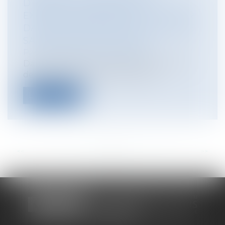
D’ENFANT : L’ENFANT PEUT
EXCEPTIONNELLEMENT RETOURNER
DANS UN AUTRE ÉTAT QUE CELUI DE
SA RÉSIDENCE HABITUELLE
Particuliers
/
Famille
/
Enfants
Dans cette affaire, le père danois, M. [F],
demande le retour de son fils au...
Lire la suite
<<
<
...
60
61
62
63
64
65
66
...
>
>>