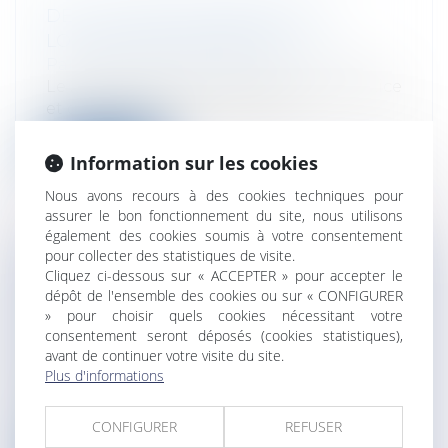
DE LA DURÉE ANORMALEMENT
LONGUE DES EXPERTISES
Particuliers
/
Patrimoine
/
Construction
Le 23 mars dernier, le Ministre de la Justice
et des Libertés a répondu à un...
Lire la suite
Information sur les cookies
Nous avons recours à des cookies techniques pour
assurer le bon fonctionnement du site, nous utilisons
également des cookies soumis à votre consentement
pour collecter des statistiques de visite.
Cliquez ci-dessous sur « ACCEPTER » pour accepter le
PRESCRIPTION DE L'ARTICLE 2227 DU
dépôt de l'ensemble des cookies ou sur « CONFIGURER
CODE CIVIL ET TROP PERÇU
» pour choisir quels cookies nécessitant votre
Collectivités
/
Contentieux
/
Tribunal
consentement seront déposés (cookies statistiques),
administratif/ Procédure administrative
avant de continuer votre visite du site.
La loi n°2008-561 du 17 juin 2008 a
Plus d'informations
profondément modifié le régime de la
pres...
CONFIGURER
REFUSER