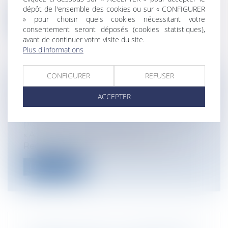
dépôt de l'ensemble des cookies ou sur « CONFIGURER
» pour choisir quels cookies nécessitant votre
Lire la suite
consentement seront déposés (cookies statistiques),
avant de continuer votre visite du site.
Plus d'informations
CONFIGURER
REFUSER
LE SORT DES PIÈCES PÉNALES
ACCEPTER
ANNULÉES OU L’ESPRIT DE BADINTER
Particuliers
/
Civil / Pénal
/
Procédure
pénale / Procédure civile
« Arthur, où t’as mis le corps ? » S.
Reggiani, 1964, Ed. Canetti En matiè...
Lire la suite