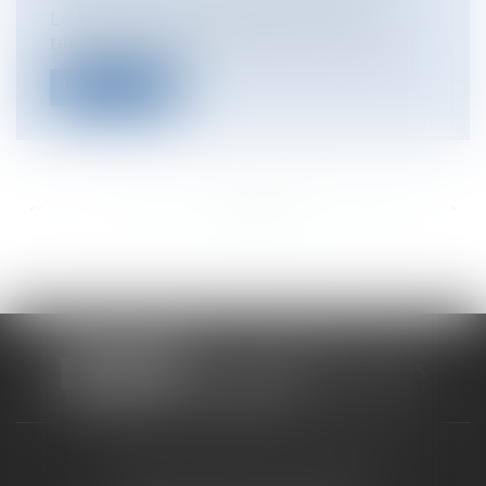
Le droit des entreprises en difficulté est
temporairement impacté par une sér...
Lire la suite
<<
<
...
200
201
202
203
204
205
206
...
>
>>
CABINET RUEIL-MALMAISON