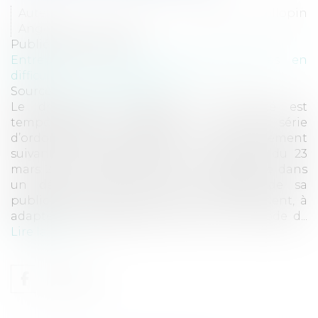
Auteurs : DELACHAUX Margaux, Gallopin
Angélique
Publié le :
02/07/2020
Entreprises
/
Contentieux
/
Entreprises en
difficultés / procédures collectives
Source :
www.eurojuris.fr
Le droit des entreprises en difficulté est
temporairement impacté par une série
d’ordonnances prises par le Gouvernement
suivant la loi d’habilitation n° 2020-290 du 23
mars 2020, laquelle lui permet de prendre dans
un délai de trois mois à compter de sa
publication toute mesure visant, notamment, à
adapter les dispositions du livre VI du Code d...
Lire la suite