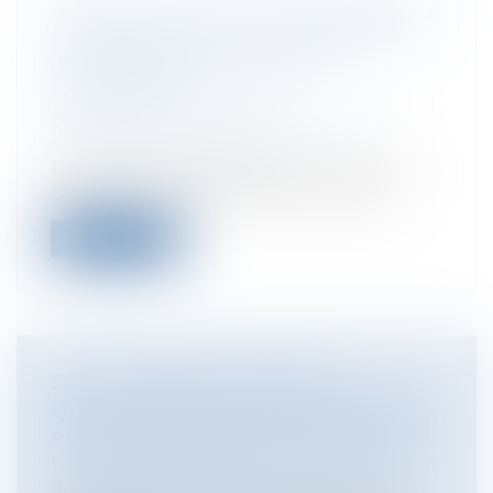
UN BAILLEUR PEUT-IL TRANSFÉRER LA
CHARGE DE TOUS LES TRAVAUX AU
LOCATAIRE DANS UN BAIL
COMMERCIAL ?
Entreprises
/
Gestion de l'entreprise
/
Construction Immobilier
Dans un arrêt du 28/05/2020, la Cour de
cassation confirme que la clause d'un...
Lire la suite
ETAT D'URGENCE SANITAIRE :
QUELLES RÈGLES SONT APPLICABLES
AUX ENTREPRISES EN DIFFICULTÉ ?
Entreprises
/
Contentieux
/
Entreprises en
difficultés / procédures collectives