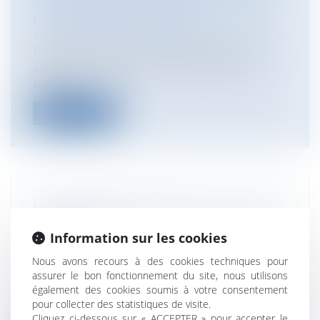
SUR LE DÉLAI DE PRESCRIPTION DE
L’ACTION DE LA BANQUE
Entreprises
/
Finances
/
Banque et finance
Par acte authentique du 8 septembre
2000, une banque a consenti un prêt
profe...
Lire la suite
LE DEVOIR D’INFORMATION DANS LES
CONTRATS
Information sur les cookies
Particuliers
/
Consommation
/
Contrats de
vente / Prêts
Nous avons recours à des cookies techniques pour
Entreprises
/
Marketing et ventes
/
assurer le bon fonctionnement du site, nous utilisons
Contrats commerciaux/ distribution
également des cookies soumis à votre consentement
pour collecter des statistiques de visite.
Selon la loi, celle des parties qui connaît
Cliquez ci-dessous sur « ACCEPTER » pour accepter le
une information dont l'importance...