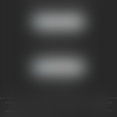
121, avenue Paul Doumer
92500 RUEIL-MALMAISON
NOUS LOCALISER
CABINET PARIS
52, boulevard Emile Augier
75116 PARIS
NOUS LOCALISER
Pour nous contacter :
Tél :
01 41 91 76 76
ACCUEIL
LE CABINET
L'ÉQUIPE
EXPERTISES
EUROJURIS
HONORAIRES
VIDÉOS
CONTACT
PLAN DU SITE