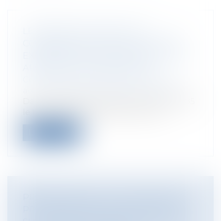
LE PRÉJUDICE MORAL DES
COMMUNES DU FAIT DE LA DURÉE
EXCESSIVE DES PROCÉDURES : UNE
APPRÉCIATION MINIMALISTE
Collectivités
/
Contentieux
/
Tribunal
administratif/ Procédure administrative
Dans une décision du 8 juin 2020 n°C4185
le tribunal des conflits est venu ap...
Lire la suite
PRÉCISIONS SUR LA QUALIFICATION
PROFESSIONNELLE D’UN CRÉDIT ET