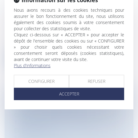
NOVEMBRE 2017 EN MATIÈRE DE
Nous avons recours à des cookies techniques pour
BAUX D’HABITATION ?
assurer le bon fonctionnement du site, nous utilisons
Particuliers
/
Patrimoine
/
Immobilier /
également des cookies soumis à votre consentement
Logement
pour collecter des statistiques de visite.
La matière des baux d’habitation ne
Cliquez ci-dessous sur « ACCEPTER » pour accepter le
manque pas de piquant. D’évolutions
dépôt de l'ensemble des cookies ou sur « CONFIGURER
légis...
» pour choisir quels cookies nécessitant votre
consentement seront déposés (cookies statistiques),
avant de continuer votre visite du site.
Lire la suite
Plus d'informations
CONFIGURER
REFUSER
ACCEPTER
L'INTRODUCTION D'UN BARÈME
CONVENTIONNEL PEUT
OCCASIONNER DES INÉGALITÉS DE
TRAITEMENT SELON LA DATE
D'EMBAUCHE
Entreprises
/
Ressources humaines
/