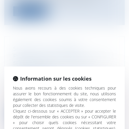
Lire la suite
SMART CITY ET DONNÉES
PERSONNELLES : LE LINC PUBLIE SON
5ÈME CAHIER INNOVATION ET
PROSPECTIVE
Collectivités
/
Environnement
/
Principes
Information sur les cookies
généraux
Nous avons recours à des cookies techniques pour
Le LINC (Laboratoire d’innovation
assurer le bon fonctionnement du site, nous utilisons
numérique de la CNIL) vient de publier
également des cookies soumis à votre consentement
son...
pour collecter des statistiques de visite.
Cliquez ci-dessous sur « ACCEPTER » pour accepter le
Lire la suite
dépôt de l'ensemble des cookies ou sur « CONFIGURER
» pour choisir quels cookies nécessitant votre
consentement seront déposés (cookies statistiques),