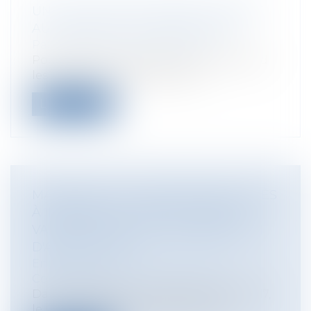
UN SITE POUR EXPLIQUER LE DROIT
AUX ENFANTS ET ADOLESCENTS
Particuliers
/
Famille
/
Enfants
Pour faire valoir ses droits, il faut d’abord
les connaître ! C’est pourquoi...
Lire la suite
MARCHÉ DE LA FOURNITURE D’ACCÈS
À INTERNET À TRÈS HAUT DÉBIT :
VALIDATION DE LA CONDAMNATION
D'ALTICE ET SFR
Entreprises
/
Marketing et ventes
/
Concurrence
Dans une décision du 28 septembre 2017,
le Conseil d’État rejette le recours...