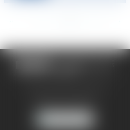
<<
<
...
335
336
337
338
339
340
341
...
>
>>
CABINET RUEIL-MALMAISON
121, avenue Paul Doumer
92500 RUEIL-MALMAISON
NOUS LOCALISER