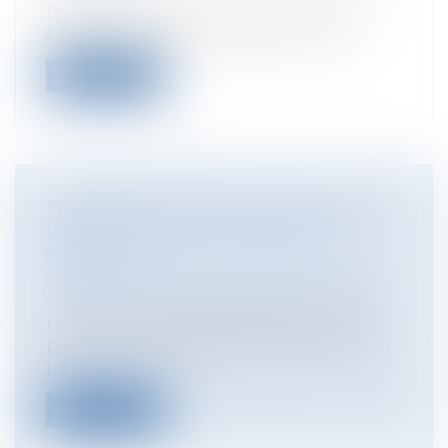
Dans un arrêt du 11 mai 2017, la Cour de
cassation rend un arrêt de principe,...
Lire la suite
FINANCES PUBLIQUES LOCALES 2017 :
LE RAPPORT DE LA COUR DES
COMPTES
Collectivités
/
Finances locales
/
Fiscalité/
Gestion de fait/ Chambre des Comptes
La Cour des comptes vient de rendre
public son cinquième rapport annuel sur
l...
Lire la suite