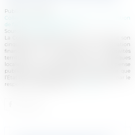
Publié le :
11/10/2017
Collectivités
/
Finances locales
/
Fiscalité/ Gestion
de fait/ Chambre des Comptes
Source :
www.eurojuris.fr
La Cour des comptes vient de rendre public son
cinquième rapport annuel sur la situation
financière et la gestion des collectivités
territoriales. Les administrations publiques
locales, qui représentent 18 % de la dépense
publique, sont concernées, au même titre que
l’État et les organismes de sécurité sociale, par le
respect des engagements...
Lire la suite