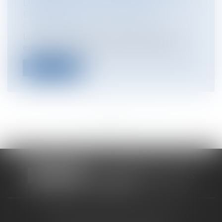
DÉNIGREMENT COMMERCIAL
Entreprises
/
Marketing et ventes
/
Concurrence
La Cour de cassation rappelle qu’une
entreprise ne peut avertir les distribut...
Lire la suite
<<
<
...
16
17
18
19
20
21
22
...
>
>>
CABINET RUEIL-MALMAISON