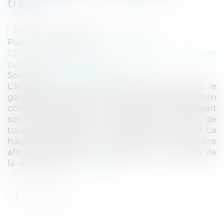
trajet
Auteur : VARRON CHARRIER Capucine
Publié le :
03/11/2025
Collectivités
/
Services publics
/
Fonction
publique / Personnel administratif
Source :
www.eurojuris.fr
L’accident d’un fonctionnaire survenu dans le
garage collectif de l’immeuble d'habitation
collectif dans lequel il réside alors qu’il quittait
son domicile pour se rendre sur son lieu de
travail, constitue-t-il un accident de trajet ? La
haute juridiction a répondu de manière
affirmative. L’accident survenu dans le garage de
la résidence au...
Lire la suite