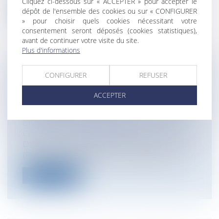
Cliquez ci-dessous sur « ACCEPTER » pour accepter le
Lire la suite
dépôt de l'ensemble des cookies ou sur « CONFIGURER
» pour choisir quels cookies nécessitant votre
consentement seront déposés (cookies statistiques),
avant de continuer votre visite du site.
Plus d'informations
DÉPLAFONNEMENT DU LOYER
CONFIGURER
REFUSER
COMMERCIAL : LA MODIFICATION DES
ACCEPTER
FACTEURS LOCAUX DE
COMMERCIALITÉ ET SON INCIDENCE
Entreprises
/
Gestion de l'entreprise
/
Construction Immobilier
Dans une décision du 18 septembre 2025
(Pourvoi 24-13.288) la Cour de cassati...
Lire la suite