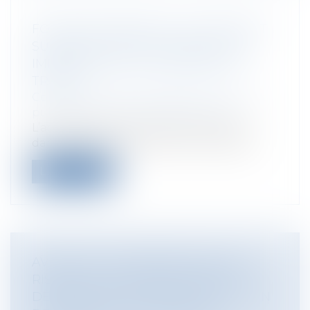
FONCTION PUBLIQUE : UN ACCIDENT
SURVENU DANS LE GARAGE D’UN
IMMEUBLE EST UN ACCIDENT DE
TRAJET
Collectivités
/
Services publics
/
Fonction
publique / Personnel administratif
L’accident d’un fonctionnaire survenu
dans le garage collectif de l’immeuble...
Lire la suite
AVERTIR LES DISTRIBUTEURS D’UN
RISQUE DE CONTREFAÇON SANS
DÉCISION DE JUSTICE CONSTITUE UN