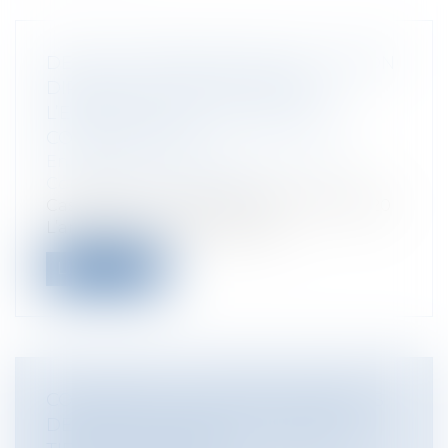
DÉLAI DE PRESCRIPTION DE L’ACTION
DIRECTE DU TIERS VICTIME À
L’ENCONTRE DE L’ASSUREUR DU
CONSTRUCTEUR
Entreprises
/
Gestion de l'entreprise
/
Construction Immobilier
Cass, 3ème civ, 9 octobre 2025, n°23-22.920
L’arrêt qui a été rendu par la...
Lire la suite
CONCESSION : LE RÉGIME DES BIENS
DE RETOUR ÉTENDU À CERTAINS