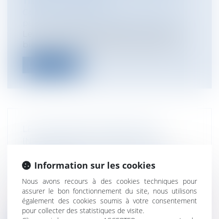
TIERS AU CONTRAT
Collectivités
/
Services publics
/
Service
public / Délégation de service public
Le Conseil d’Etat a étendu la notion de
bien de retour à des biens appartenan...
Lire la suite
LES MILITAIRES DOIVENT ÊTRE
INFORMÉS DE LEUR DROIT AU
SILENCE EN CAS DE PROCÉDURE
Information sur les cookies
DISCIPLINAIRE
Collectivités
/
Services publics
/
Fonction
Nous avons recours à des cookies techniques pour
publique / Personnel administratif
assurer le bon fonctionnement du site, nous utilisons
Cons. const., 30 avr. 2025, n° 2025-1137 QPC
également des cookies soumis à votre consentement
Le droit de silence est désor...
pour collecter des statistiques de visite.