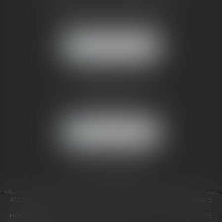
121, avenue Paul Doumer
92500 RUEIL-MALMAISON
NOUS LOCALISER
CABINET PARIS
52, boulevard Emile Augier
75116 PARIS
NOUS LOCALISER
Pour nous contacter :
Tél :
01 41 91 76 76
ACCUEIL
LE CABINET
L'ÉQUIPE
EXPERTISES
EUROJURIS
HONORAIRES
VIDÉOS
CONTACT
PLAN DU SITE