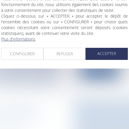
fonctionnement du site, nous utilisons également des cookies soumis
à votre consentement pour collecter des statistiques de visite.
EUR D’ALERTE
ASSOCIATION D’
Cliquez ci-dessous sur « ACCEPTER » pour accepter le dépôt de
E BONNE FOI
PROFESSIONNELL
l'ensemble des cookies ou sur « CONFIGURER » pour choisir quels
ASSOCIÉS PEUVE
cookies nécessitant votre consentement seront déposés (cookies
n publique /
statistiques), avant de continuer votre visite du site.
COLLECTIVES
Plus d'informations
Entreprises
/
Gestio
vie sociale
embre 2016, relative à
ACCEPTER
Par l’arrêt du 24.04.
CONFIGURER
REFUSER
précise les règl...
Lire la suite
OUR REPRISE :
PARENTS ET ÉDU
U BAILLEUR DE
QUELLES PUNITI
Particuliers
/
Famill