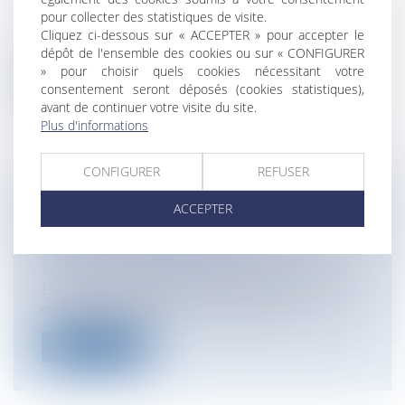
publique / Personnel administratif
pour collecter des statistiques de visite.
L’ordonnance du 17 février 2021 (Ord. n°
Cliquez ci-dessous sur « ACCEPTER » pour accepter le
2021-174) relative à la négociation...
dépôt de l'ensemble des cookies ou sur « CONFIGURER
» pour choisir quels cookies nécessitant votre
Lire la suite
consentement seront déposés (cookies statistiques),
avant de continuer votre visite du site.
Plus d'informations
CONFIGURER
REFUSER
REQUALIFICATION D'UN PRÊT
ACCEPTER
FAMILIAL NON REMBOURSÉ EN
DONATION INDIRECTE
Particuliers
/
Patrimoine
/
Gestion
L’affaire traitée par la Cour de Cassation
dans son arrêt du 27 janvier 2021 ...
Lire la suite