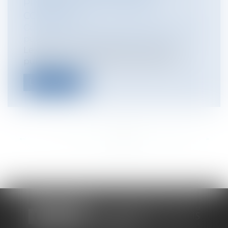
PRÉSENTATIONS À CERTAINS
CONCOURS
Collectivités
/
Services publics
/
Fonction
publique / Personnel administratif
Le décret n° 2021-334 du 26 mars 2021,
publié au Journal officiel du 28 mars...
Lire la suite
<<
<
...
177
178
179
180
181
182
183
...
>
>>