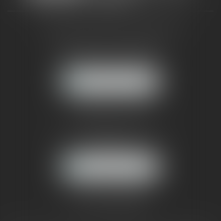
CABINET RUEIL-MALMAISON
121, avenue Paul Doumer
92500 RUEIL-MALMAISON
NOUS LOCALISER
CABINET PARIS
52, boulevard Emile Augier
75116 PARIS
NOUS LOCALISER
Pour nous contacter :
Tél :
01 41 91 76 76