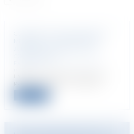
CONTENTIEUX DISCIPLINAIRE DES
MÉDECINS : LA QUALIFICATION
JURIDIQUE DU CERTIFICAT DE
COMPLAISANCE
Particuliers
/
Santé
/
Responsabilité
médicale
L’article R. 4127-28 du code de la santé
publique, dispose que : « La délivra...
Lire la suite