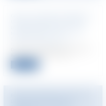
GRÈVE : UNE SANCTION FONDÉE SUR
UNE FAUTE AUTRE QUE LA FAUTE
LOURDE CONSTITUE UN TROUBLE
MANIFESTEMENT ILLICITE
Entreprises
/
Ressources humaines
/
Discipline et licenciement
Dans trois arrêts rendus le 10 février 2021
(Cassation sociale, 10 février 20...
Lire la suite
FONCTION PUBLIQUE : LA FIN DE LA
LIMITATION DU NOMBRE DE