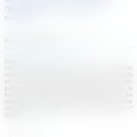
négociation et aux accords
collectifs
Auteur : VARRON CHARRIER Capucine
Publié le :
01/04/2021
Collectivités
/
Services publics
/
Fonction
publique / Personnel administratif
Source :
www.eurojuris.fr
L’ordonnance du 17 février 2021 (Ord. n° 2021-174)
relative à la négociation et aux accords collectifs
est une véritable révolution dans la fonction
publique Française. Jusqu’à présent, dans la
fonction publique, les accords signés avec les
organisations syndicales n’avaient aucune force
obligatoire ou contraignante (CE 22 mai 2013, n°
356903,...
Lire la suite