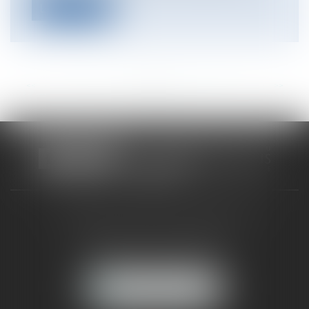
Lire la suite
<<
<
...
50
51
52
53
54
55
56
...
>
>>
CABINET RUEIL-MALMAISON
121, avenue Paul Doumer
92500 RUEIL-MALMAISON
NOUS LOCALISER