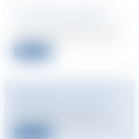
BAIL COMMERCIAL : ANNULATION
D'UNE CAUTION PERSONNELLE
Entreprises
/
Finances
/
Banque et finance
La Cour de cassation, dans un arrêt rendu
le 9 octobre 2024 (Chambre commerci...
Lire la suite
VIDÉO : L'ACCESSION MOBILIÈRE À
POUDLARD
Particuliers
/
Patrimoine
/
Gestion
Et là, si je prends pas soin de mes
abonnés ! Je peux vous dire que celle-ci...
Lire la suite