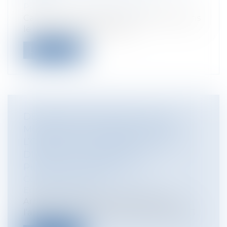
Particuliers
/
Famille
/
Divorces
Cass. 1re civ., 20 nov. 2024, n° 22-19.154 Dans
le cadre du divorce en cau...
Lire la suite
DERNIÈRES PRÉCISIONS SUR LES
MODALITÉS D’EXONÉRATION DE
L’OBLIGATION D’INSTALLATION DE
DISPOSITIFS D’OMBRIÈRES
PHOTOVOLTAÏQUES
Collectivités
/
Environnement
/
Environnement
Arrêté du 4 décembre 2024 pris pour
l’application du décret n°2024-1023 du 13...