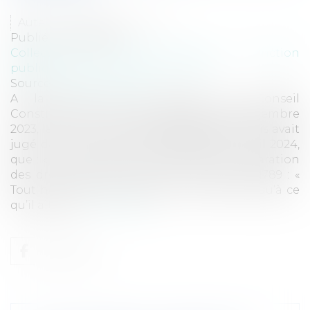
Auteur : PORCHET Thomas
Publié le :
26/12/2024
Collectivités
/
Services publics
/
Fonction
publique / Personnel administratif
Source :
www.eurojuris.fr
A la suite de la décision du Conseil
Constitutionnel n° 2023-1074 QPC du 8 décembre
2023, la Cour administrative d’appel de Paris avait
jugé dans son arrêt n° 22PA03578 du 2 avril 2024,
que : « Aux termes de l’article 9 de la Déclaration
des droits de l’homme et du citoyen de 1789 : «
Tout homme étant présumé innocent jusqu’à ce
qu’il ait été...
Lire la suite