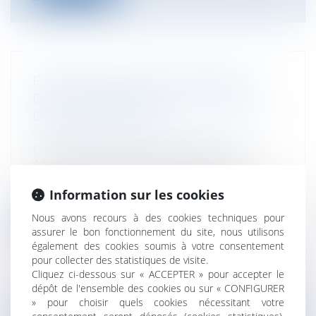
FONCTION PUBLIQUE : SANCTION
DISCIPLINAIRE ET NOTIFICATION DU
DROIT DE SE TAIRE
Collectivités
/
Services publics
/
Fonction
publique / Personnel administratif
A la suite de la décision du Conseil
Constitutionnel n° 2023-1074 QPC du 8
Information sur les cookies
dé...
Nous avons recours à des cookies techniques pour
Lire la suite
assurer le bon fonctionnement du site, nous utilisons
également des cookies soumis à votre consentement
pour collecter des statistiques de visite.
Cliquez ci-dessous sur « ACCEPTER » pour accepter le
dépôt de l'ensemble des cookies ou sur « CONFIGURER
» pour choisir quels cookies nécessitant votre