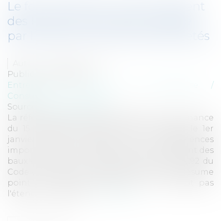
Le formalisme du cautionnement
des baux commerciaux modifié
par la réforme du droit des sûretés
Auteur : GAUVIN Ludovic
Publié le :
12/01/2022
Entreprises
/
Gestion de l'entreprise
/
Construction Immobilier
Source :
www.eurojuris.fr
La réforme du droit des sûretés par l'ordonnance
du 15 septembre 2021, entrée en vigueur le 1er
janvier 2022, emporte des conséquences
importantes sur le régime du cautionnement des
baux commerciaux. Il résulte de l'article 2292 du
Code civil que « le cautionnement ne se présume
point ; Il doit être exprès, et on ne peut pas
l'étendre au-delà d...
Lire la suite