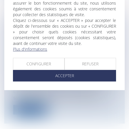
assurer le bon fonctionnement du site, nous utilisons
également des cookies soumis à votre consentement
pour collecter des statistiques de visite.
Cliquez ci-dessous sur « ACCEPTER » pour accepter le
dépôt de l'ensemble des cookies ou sur « CONFIGURER
UNE DÉLIBÉRATION FIXANT LE
» pour choisir quels cookies nécessitant votre
RÉGIME INDEMNITAIRE DE LA
consentement seront déposés (cookies statistiques),
COLLECTIVITÉ NE PEUT PLUS PRÉVOIR
avant de continuer votre visite du site.
Plus d'informations
LE MAINTIEN DE L'IFSE AU PROFIT DES
AGENTS PLACÉS EN CONGÉ DE
CONFIGURER
REFUSER
LONGUE DURÉE OU DE LONGUE
MALADIE
ACCEPTER
Collectivités
/
Services publics
/
Fonction
publique / Personnel administratif
L’article 1er du décret n° 91-875 du 6
septembre 1991, pris pour l'applicatio...
Lire la suite