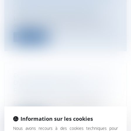
Collectivités
/
International
/
Droit
Européen / Droit communautaire
Les aides à finalité régionale sont ce
dispositif permettant de flécher des a...
Lire la suite
DÉPÔT TARDIF D'UNE DÉCLARATION
DE SUCCESSION : QUELLE
RESPONSABILITÉ POUR LE NOTAIRE ?
Particuliers
/
Famille
/
Successions
1. Délai de 6 mois : la responsabilité du
notaire Le premier réflexe et déma...
Information sur les cookies
Lire la suite
Nous avons recours à des cookies techniques pour