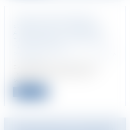
L'INSTALLATION DE PANNEAUX
SOLAIRES PHOTOVOLTAÏQUES OU
AÉROVOLTAÏQUES : OBLIGATION
D’INFORMATION ET PERFORMANCE
DE L’INSTALLATION
Particuliers
/
Consommation
/
Contrats de
vente / Prêts
De nombreuses entreprises, plus ou
moins sérieuses, démarchent les
particulie...
Lire la suite