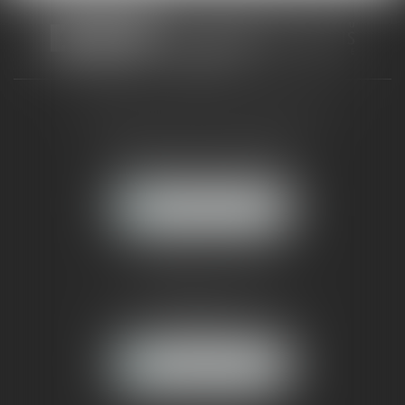
CABINET RUEIL-MALMAISON
121, avenue Paul Doumer
92500 RUEIL-MALMAISON
NOUS LOCALISER
CABINET PARIS
52, boulevard Emile Augier
75116 PARIS
NOUS LOCALISER