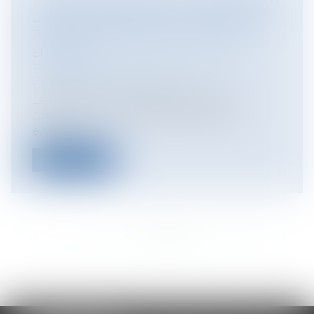
LE FORMALISME DU CAUTIONNEMENT
DES BAUX COMMERCIAUX MODIFIÉ
PAR LA RÉFORME DU DROIT DES
SÛRETÉS
Entreprises
/
Gestion de l'entreprise
/
Construction Immobilier
La réforme du droit des sûretés par
l'ordonnance du 15 septembre 2021,
entrée...
Lire la suite
<<
<
...
153
154
155
156
157
158
159
...
>
>>