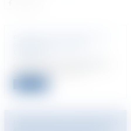
PRÉCISIONS SUR LE RÉGIME DE LA
SUBROGATION LÉGALE DE
L'ASSUREUR
Particuliers
/
Patrimoine
/
Assurances
Il résulte de l’article L. 121-12 alinéa 1er du
Code des assurances, selon le...
Lire la suite
PUBLICATION DE LA CARTE DES AIDES
À FINALITÉ RÉGIONALE 2022 2027