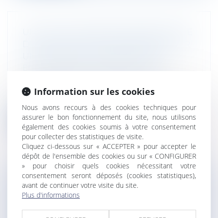
UN TEST SALIVAIRE DE DÉPISTAGE DE
DROGUES PEUT ÊTRE PRATIQUÉ PAR
UN SUPÉRIEUR HIÉRARCHIQUE
Entreprises
/
Gestion de l'entreprise
/
Gestion des risques et sécurité
Si, jusqu’à ce jour, il était impossible pour
Information sur les cookies
l’employeur d’avoir recours aux...
Nous avons recours à des cookies techniques pour
assurer le bon fonctionnement du site, nous utilisons
Lire la suite
également des cookies soumis à votre consentement
pour collecter des statistiques de visite.
Cliquez ci-dessous sur « ACCEPTER » pour accepter le
dépôt de l'ensemble des cookies ou sur « CONFIGURER
» pour choisir quels cookies nécessitant votre
consentement seront déposés (cookies statistiques),
LE PRÉLÈVEMENT DE L'IMPÔT À LA
avant de continuer votre visite du site.
Plus d'informations
SOURCE REPORTÉ AU 1ER JANVIER
2019