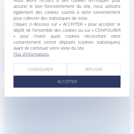
Nous avons recours à des cookies techniques pour
assurer le bon fonctionnement du site, nous utilisons
également des cookies soumis à votre consentement
SOCIÉTÉ DE PARTICIPATIONS
pour collecter des statistiques de visite.
FINANCIÈRE : INVALIDATION DE LA
Cliquez ci-dessous sur « ACCEPTER » pour accepter le
TAXE À 3% SUR LES DIVIDENDES
dépôt de l'ensemble des cookies ou sur « CONFIGURER
Entreprises
/
Finances
/
Fiscalité
» pour choisir quels cookies nécessitant votre
consentement seront déposés (cookies statistiques),
Dans une décision du 6 octobre 2017, le
avant de continuer votre visite du site.
Conseil constitutionnel invalide la...
Plus d'informations
Lire la suite
CONFIGURER
REFUSER
ACCEPTER
BAIL COMMERCIAL : RÉVISION DU
LOYER, VALEUR LOCATIVE ET
DÉPLAFONNEMENT
Entreprises
/
Gestion de l'entreprise
/
Construction Immobilier