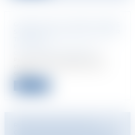
GÉRANT D’EURL : SE PAYER SOI-MÊME
SANS DÉCISION ÉCRITE PEUT COÛTER
TRÈS CHER
Entreprises
/
Gestion de l'entreprise
/
Communication et vie sociale
Par un arrêt du 5 novembre 2025, la
chambre commerciale de la Cour de
cassati...
Lire la suite
RESPONSABILITÉ PÉNALE DES
COLLECTIVITÉS TERRITORIALES ET DE