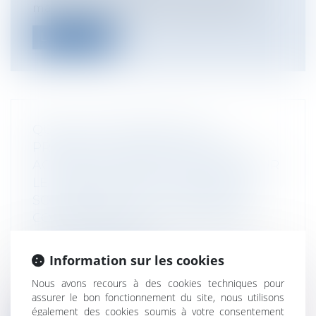
marques repose sur un équilibre délic...
Lire la suite
QUEL EST LE RÉGIME DE LA
PRESCRIPTION APPLICABLE AUX
ACTIONS DU PRENEUR FONDÉES SUR
LE MANQUEMENT DU BAILLEUR À
SON OBLIGATION DE DÉLIVRANCE
CONFORME DANS LE CADRE D’UN
BAIL COMMERCIAL ?
Entreprises
/
Gestion de l'entreprise
/
Information sur les cookies
Construction Immobilier
Nous avons recours à des cookies techniques pour
La vétusté est un sujet qui cristallise les
assurer le bon fonctionnement du site, nous utilisons
relations bailleur- preneur. Aux...
également des cookies soumis à votre consentement