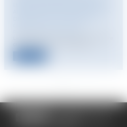
LEURS GROUPEMENTS : LA STRICTE
APPRÉCIATION DU PÉRIMÈTRE DE LA
DÉNONCIATION CALOMNIEUSE
Collectivités
/
Contentieux
/
Responsabilité administrative
Les faits dont a eu à connaître la chambre
criminelle de la Cour de cassation...
Lire la suite
<<
<
...
10
11
12
13
14
15
16
...
>
>>