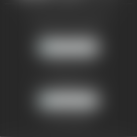
CABINET RUEIL-MALMAISON
121, avenue Paul Doumer
92500 RUEIL-MALMAISON
NOUS LOCALISER
CABINET PARIS
52, boulevard Emile Augier
75116 PARIS
NOUS LOCALISER
Pour nous contacter :
Tél :
01 41 91 76 76