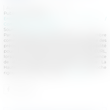
Auteur : Delahousse Christophe
Publié le :
09/01/2026
Entreprises
/
Gestion de l'entreprise
/
Communication et vie sociale
Source :
www.eurojuris.fr
Par un arrêt du 5 novembre 2025, la chambre
commerciale de la Cour de cassation apporte des
précisions déterminantes sur la responsabilité
pour faute de gestion du gérant d’une EURL,
lorsqu’il s’octroie une rémunération en l’absence
de décision régulière de l’associé unique. La
Haute juridiction adopte une approche
rigoureuse, conforme à la let...
Lire la suite