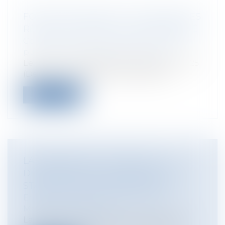
FONCTION PUBLIQUE : DE NOUVELLES
RÈGLES FACILITENT LA DISPONIBILITÉ
Collectivités
/
Services publics
/
Fonction
publique / Personnel administratif
Le décret n° 2025-1169 du 5 décembre 2025
(Décret n° 2025-1169 du 5 décembre...
Lire la suite
LA MARQUE QUI A TROP PLU : LA
DÉCHÉANCE DE LA MARQUE CITY
STADE POUR DÉGÉNÉRESCENCE
Entreprises
/
Marketing et ventes
/
Marques et brevets
La protection conférée par le droit des