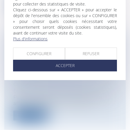
pour collecter des statistiques de visite.
Lire la suite
Cliquez ci-dessous sur « ACCEPTER » pour accepter le
dépôt de l'ensemble des cookies ou sur « CONFIGURER
» pour choisir quels cookies nécessitant votre
consentement seront déposés (cookies statistiques),
avant de continuer votre visite du site.
Plus d'informations
MARIAGE HOMOSEXUEL EN EUROPE :
UN MARIAGE CONCLU DANS UN ÉTAT
CONFIGURER
REFUSER
MEMBRE DOIT-IL ÊTRE RECONNU
AILLEURS ?
ACCEPTER
Particuliers
/
Famille
/
Mariage / PACS /
Concubinage / Vie civile
Collectivités
/
International
/
Droit
Européen / Droit communautaire
Par un arrêt du 25 novembre 2025 (CJUE,
affaire C‑713/23), la Cour de justice...
Lire la suite