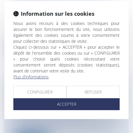
CE BIEN ?
Entreprises
/
Gestion de l'entreprise
/
Information sur les cookies
Construction Immobilier
Un arrêt de la cour de cassation du 5
Nous avons recours à des cookies techniques pour
assurer le bon fonctionnement du site, nous utilisons
novembre 2020 énonce que dès lors que
également des cookies soumis à votre consentement
l...
pour collecter des statistiques de visite.
Cliquez ci-dessous sur « ACCEPTER » pour accepter le
Lire la suite
dépôt de l'ensemble des cookies ou sur « CONFIGURER
» pour choisir quels cookies nécessitant votre
consentement seront déposés (cookies statistiques),
avant de continuer votre visite du site.
Plus d'informations
LES AIDES COVID-19 AUX
CONFIGURER
REFUSER
ENTREPRISES : LA PRISE EN CHARGE
DES COÛTS FIXES
ACCEPTER
Entreprises
/
Gestion de l'entreprise
/
Gestion des risques et sécurité
Dans un décret numéro 2021 – 310 du 24
mars 2021, le gouvernement est venu in...