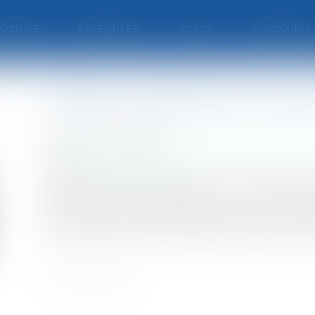
'ÉQUIPE
EXPERTISES
ACTUS
EUROJURIS
Hadopi: publication du de
Publié le :
04/08/2010
Particuliers
/
Consommation
/
Informatique et
Source :
www.eurojuris.fr
Le dernier décret nécessaire à la mise en app
Officiel le 27 juillet 2010.Lutte contre le tél
juillet précise la procédure de saisine de la 
Haute Autorité pour la diffusion des œuvres et 