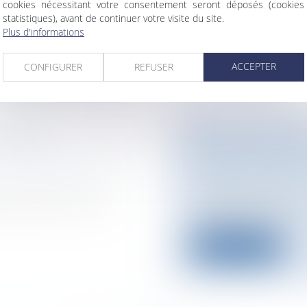
cookies nécessitant votre consentement seront déposés (cookies
n application de la
L'indignité successor
statistiques), avant de continuer votre visite du site.
écarte un hériti...
Plus d'informations
Lire la suite
ACCEPTER
CONFIGURER
REFUSER
SATION
BILAN D'APPLICA
DROIT AU LOGE
estion des risques et
Collectivités
/
Envir
Trois ans après l'ent
projet de loi sur la
d’application es...
Lire la suite