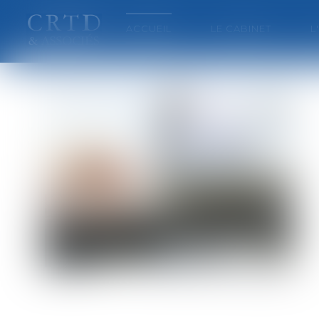
ACCUEIL
LE CABINET
L