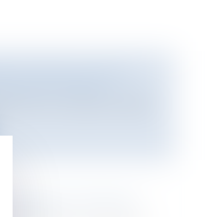
N DE TAXE SUR LA VALEUR
GLES DE FACTURATION
es locales
/
Droit public économique
stres de l’Union européenne a adopté
L’INDIGNITÉ SUCCESSORALE ?
e
/
Successions