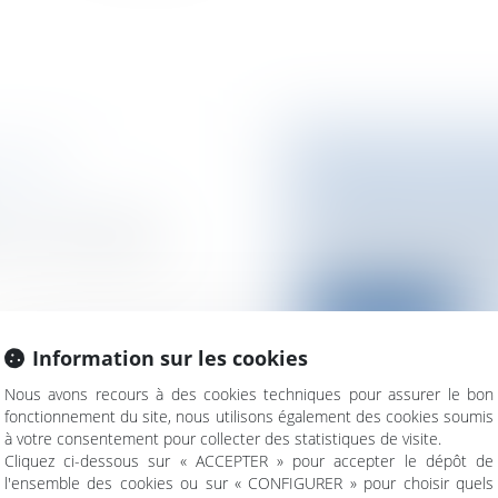
JEUNE
SYSTÈME COMMU
AJOUTÉE ET RÈ
on de l'entreprise
Collectivités
/
Financ
, mis en place par
Le Conseil des mini
la directive 2010/45/...
Lire la suite
Information sur les cookies
Nous avons recours à des cookies techniques pour assurer le bon
fonctionnement du site, nous utilisons également des cookies soumis
à votre consentement pour collecter des statistiques de visite.
IER DÉCRET
QU’EST-CE QUE 
Cliquez ci-dessous sur « ACCEPTER » pour accepter le dépôt de
l'ensemble des cookies ou sur « CONFIGURER » pour choisir quels
ique et Internet
Particuliers
/
Famill