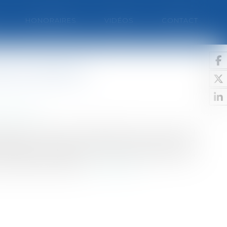
HONORAIRES
VIDÉOS
CONTACT
rnier décret
 Internet
lication de la loi Hadopi est paru au Journal
échargement illégal sur internet Le décret du 27
commission de protection des droits (CDP) de la
la protection des d...
Lire la suite