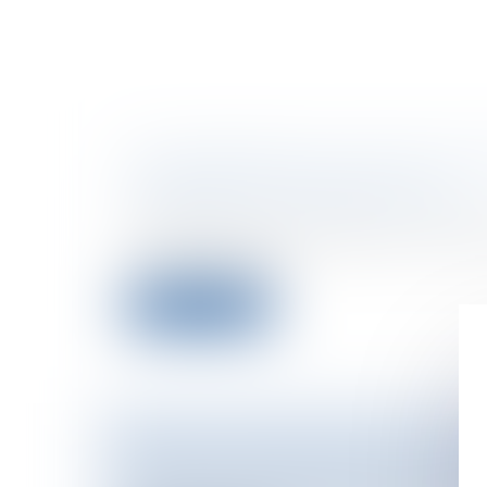
LES AVANTAGES DU STATUT DE 
ENTREPRISE INNOVANTE (JEI)
Entreprises
/
Vie de l'entreprise
/
Créati
Le statut de jeune entreprise innovante
la loi de finances...
Lire la suite
HADOPI: PUBLICATION DU DERN
Particuliers
/
Consommation
/
Informat