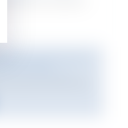
ale est la sanction par laquelle la loi
TION DE LA LOI INSTITUANT LE
MENT OPPOSABLE
onnement
/
Principes généraux
rée en vigueur de la loi DALO, le bilan