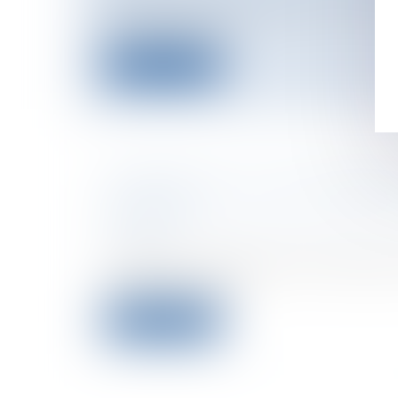
Le dernier décret nécessaire à la mise e
loi Hadopi est pa...
Lire la suite
LE PROJET DE LOI DE MODERNI
AGRICOLE
Entreprises
/
Gestion de l'entreprise
/
G
sécurité
Le Parlement a définitivement adopté le 
modernisation de...
Lire la suite