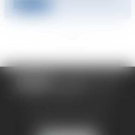
Lire la suite
<<
<
...
338
339
340
341
342
343
344
...
>
>>
CABINET RUEIL-MALMAISON
121, avenue Paul Doumer
92500 RUEIL-MALMAISON