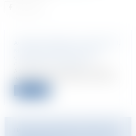
ACTIONS OUVERTES AU TITULAIRE DU
MARCHÉ DE TRAVAUX PUBLICS
Collectivités
/
Marchés publics
/
Contestation et contentieux
A l’occasion d’un contentieux relatif au
règlement des comptes d’un marché de...
Lire la suite
HAUSSE DES TARIFS DE CERTAINES