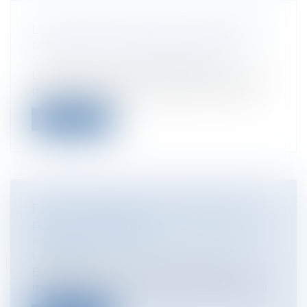
LE SORT DES CONTRATS ENCHAÎNÉS
Entreprises
/
Marketing et ventes
/
Contrats commerciaux/ distribution
Lorsque deux contrats appartiennent au
même ensemble contractuel, la résiliat...
Lire la suite
PLAN LOGEMENT : QUELS IMPACTS
POUR LES JEUNES ?
Particuliers
/
Patrimoine
/
Immobilier /
Logement
Baisse des APL, changement de leurs
modalités de calcul, construction de 80 0...