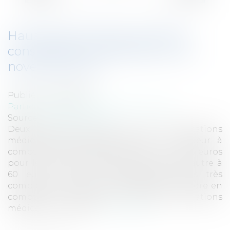
Hausse des tarifs de certaines
consultations médicales au 1er
novembre 2017
Publié le :
26/09/2017
Particuliers
/
Santé
/
Protection sociale
Source :
www.eurojuris.fr
Deux nouveaux tarifs pour des consultations
médicales particulières entrent en vigueur à
compter du 1er novembre 2017 : l’un à 46 euros
pour les consultations dites complexes, l’autre à
60 euros pour les consultations dites très
complexes. Ces tarifs sont destinés à prendre en
compte la complexité de certaines situations
médicales et à valori...
Lire la suite