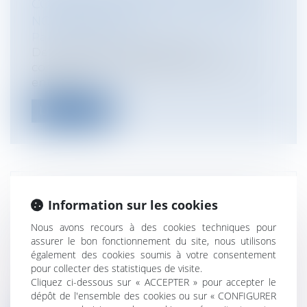
CONSULTATIONS MÉDICALES AU 1ER
NOVEMBRE 2017
Particuliers
/
Santé
/
Protection sociale
Deux nouveaux tarifs pour des
consultations médicales particulières
entrent e...
Lire la suite
LEGALTECH, MUTATIONS SOCIÉTALES
Information sur les cookies
ET RESPONSABILITÉ CIVILE DE
Nous avons recours à des cookies techniques pour
L'AVOCAT
assurer le bon fonctionnement du site, nous utilisons
Entreprises
/
Gestion de l'entreprise
/
également des cookies soumis à votre consentement
Gestion des risques et sécurité
pour collecter des statistiques de visite.
L'avocat qui interviendra pour relire le
Cliquez ci-dessous sur « ACCEPTER » pour accepter le
dépôt de l'ensemble des cookies ou sur « CONFIGURER
contrat préparé par son client sur l...