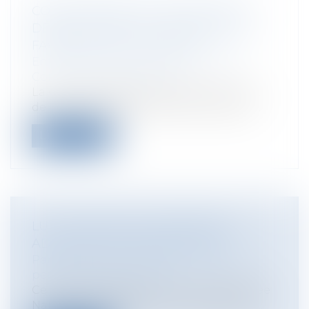
CONGÉ REPRISE ET DÉCLARATION
DÉROGATOIRE: PAS DE RÉGIME DE
FAVEUR POUR LA SOCIÉTÉ
Entreprises
/
Gestion de l'entreprise
/
Construction Immobilier
La Cour de Cassation, récemment, vient
de rendre plusieurs décisions précisan...
Lire la suite
LUTTE CONTRE LE TERRORISME:
ADOPTION DU PROJET DE LOI
Particuliers
/
Civil / Pénal
/
Procédure
pénale / Procédure civile
Ce jeudi 18 septembre matin, l'Assemblée
Nationale a adopté, après engagement...