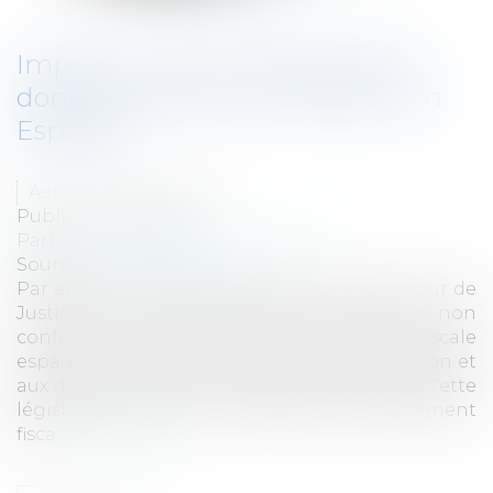
Impôt sur les successions et les
donations à des non résidents en
Espagne
Auteur : CLERC Thierry
Publié le :
23/09/2014
Particuliers
/
Patrimoine
/
Gestion
Source :
www.eurojuris.fr
Par arrêt du 3 septembre 2014 (C127-12), la Cour de
Justice de l'Union Européenne a déclaré non
conforme au droit européen, la législation fiscale
espagnole applicable aux droits de succession et
aux donations.Droit à restitution de l'impôt Cette
législation introduit une différence de traitement
fisca...
Lire la suite