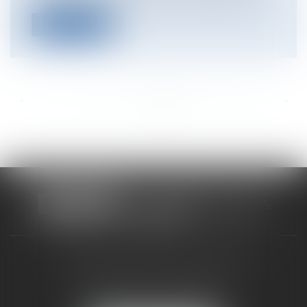
Lire la suite
<<
<
...
471
472
473
474
475
476
477
...
>
>>
CABINET RUEIL-MALMAISON
121, avenue Paul Doumer
92500 RUEIL-MALMAISON