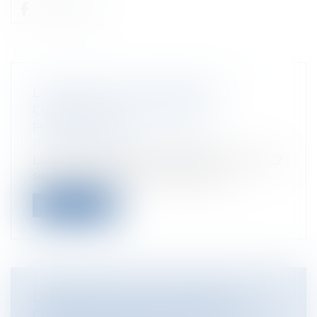
L’ADOPTION DE L’ENFANT DU
CONJOINT PAR UN COUPLE
HOMOSEXUEL
Particuliers
/
Famille
/
Enfants
La Cour de Cassation vient de rendre, le 22
septembre 2014, un avis particuli...
Lire la suite
LE RAPPORT DE LA COUR DES
COMPTES SUR L’APPLICATION DES