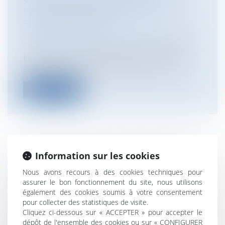
LOIS DE FINANCEMENT DE LA
SÉCURITÉ SOCIALE
Collectivités
/
Finances locales
/
Fiscalité/
Gestion de fait/ Chambre des Comptes
La Cour des comptes a rendu public, le 17
septembre 2014, un rapport sur l’ap...
Lire la suite
Information sur les cookies
L'ABSENCE D'EFFET INTERRUPTIF DU
COMMANDEMENT DE PAYER VALANT
Nous avons recours à des cookies techniques pour
SAISIE DÉCLARÉ CADUC
assurer le bon fonctionnement du site, nous utilisons
également des cookies soumis à votre consentement
Entreprises
/
Contentieux
/
Voies
pour collecter des statistiques de visite.
d'exécution
Cliquez ci-dessous sur « ACCEPTER » pour accepter le
La Cour de Cassation a rendu un arrêt
dépôt de l'ensemble des cookies ou sur « CONFIGURER