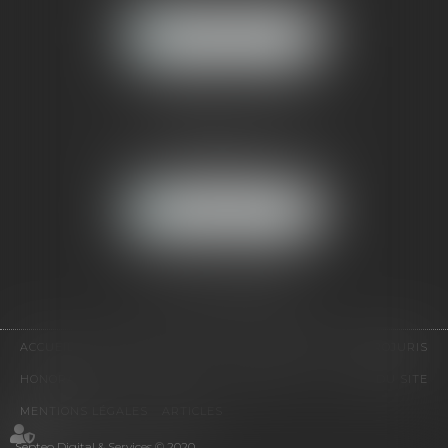
NOUS LOCALISER
CABINET PARIS
52, boulevard Emile Augier
75116 PARIS
NOUS LOCALISER
Pour nous contacter :
Tél :
01 41 91 76 76
ACCUEIL
LE CABINET
L'ÉQUIPE
EXPERTISES
EUROJURIS
HONORAIRES
VIDÉOS
CONTACT
PLAN DU SITE
MENTIONS LÉGALES
ARTICLES
Septeo Digital & Services © 2020